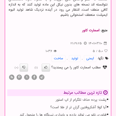
نتوانسته اند نسخه های بدون نیکل این ماده تولید کنند که به اندازه
کافی منطف است. انتظار می رود در آینده نزدیک شاهد تولید انبوه
ایمپلنت منعطف استخوانی باشیم.
منبع:
اسمارت كاور
21:19:25
1401/03/10
1036
5
/
5.0
تگها:
ایمنی
,
تولید
,
ساخت
مطلب اسمارت کاور را می پسندید؟
(0)
(1)
X
تازه ترین مطالب مرتبط
پشت پرده حذف تلگرام از اپ استور
آیا کولا آشکروفتین گران تر از طلا است؟
فناوری نانو می تواند بازده و پایداری نیروگاه ها را متحول کند