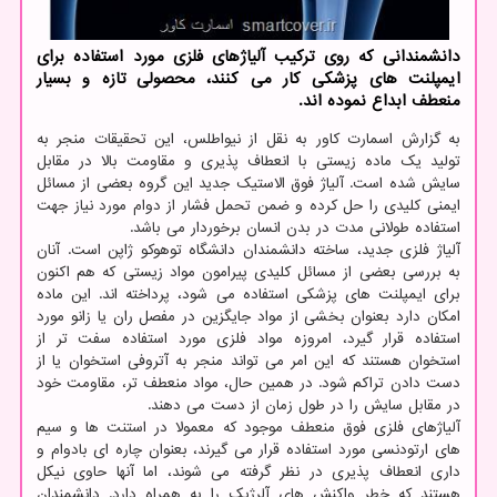
دانشمندانی که روی ترکیب آلیاژهای فلزی مورد استفاده برای
ایمپلنت های پزشکی کار می کنند، محصولی تازه و بسیار
منعطف ابداع نموده اند.
به گزارش اسمارت کاور به نقل از نیواطلس، این تحقیقات منجر به
تولید یک ماده زیستی با انعطاف پذیری و مقاومت بالا در مقابل
سایش شده است. آلیاژ فوق الاستیک جدید این گروه بعضی از مسائل
ایمنی کلیدی را حل کرده و ضمن تحمل فشار از دوام مورد نیاز جهت
استفاده طولانی مدت در بدن انسان برخوردار می باشد.
آلیاژ فلزی جدید، ساخته دانشمندان دانشگاه توهوکو ژاپن است. آنان
به بررسی بعضی از مسائل کلیدی پیرامون مواد زیستی که هم اکنون
برای ایمپلنت های پزشکی استفاده می شود، پرداخته اند. این ماده
امکان دارد بعنوان بخشی از مواد جایگزین در مفصل ران یا زانو مورد
استفاده قرار گیرد، امروزه مواد فلزی مورد استفاده سفت تر از
استخوان هستند که این امر می تواند منجر به آتروفی استخوان یا از
دست دادن تراکم شود. در همین حال، مواد منعطف تر، مقاومت خود
در مقابل سایش را در طول زمان از دست می دهند.
آلیاژهای فلزی فوق منعطف موجود که معمولا در استنت ها و سیم
های ارتودنسی مورد استفاده قرار می گیرند، بعنوان چاره ای بادوام و
داری انعطاف پذیری در نظر گرفته می شوند، اما آنها حاوی نیکل
هستند که خطر واکنش های آلرژیک را به همراه دارد. دانشمندان