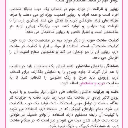
عوامل مهم در ایجاد استحکام قوی است
زیبایی و ظرافت
:
از موارد مهم در انتخاب یک درب سلیقه شخصی
افراد است و همه افراد به زیبایی اهمیت ویژه ای می دهند. با صرف
هزینه های زیاد سازندگان درب ها تلاش می کنند زیباترین درب را با
ظرافت زیاد طراحی و تولید کنند. درب پارکینگ زیبایی اولیه هر
ساختمانی است و امتیاز خاصی به زیبایی ساختمان می دهد.
کیفیت ساخت خوب
:
از دیگر موارد مهم در مشخصات یک درب خوب
کیفیت ساخت آن است. استفاده از مواد و ابزار با کیفیت در ساخت
درب زیبایی آن را دو چندان می کند و همچنین سطح امنیت آن را
افزایش می دهد.
هماهنگی با نمای ساختمان
:
همه اجزای یک ساختمان باید در تناسب
با هم قرار گیرند تا جلوه بهتری را به نمایش بگذارند. برای انتخاب
درب ورودی باید طرح و رنگ متنوعی را انتخاب کنید تا به
جذابیت
درب و ساختمان
اضافه شود.
دقت به جزئیات
:
داشتن اطلاعات فنی دقیق، ابزار مناسب و با تجربه
بودن تاثیر زیادی در ساخت یک درب زیبا دارد. دقت به جزئیات کار
هنگام ساخت از عوامل مهمی است که باعث تولید یک درب با کیفیت
می شود. تمام ابزارهای کوچکی که در ساخت درب استفاده می شوند
با کیفیت آن رابطه مستقیم دارند استفاده از لولای ضعیف در طولانی
مدت باعث خراب شدن درب می شود و نیاز است که در هنگام ساخت
درب به همه نکات کوچک و بزرگ توجه شود.