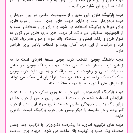
درب فلزی را براساس جنس می توان به چند دسته تقسیم کرد در
ادامه به انواع آن اشاره می کنیم
.
درب پارکینگ فلزی
:
این متریال از محبوبیت خاصی در بین خریداران
درب برخوردار است و دارای مزیت های زیادی است. از درب فلزی
برای حیاط و پارکینگ استفاده می شود و دارای وزن متعادلی است و
از آلومینیوم سنگینتر می باشد. از مزیت های درب فلزی می توان به
تنوع طرح و رنگ، ایمنی و استحکام بالا، دوام و طول عمر زیاد اشاره
کرد و مراقبت از این درب آسان بوده و انعطاف بالایی برای طراحی
دارد.
درب پارکینگ چوبی
:
انتخاب درب چوبی سلیقه افرادی است که به
زیبایی درب بسیار اهمیت می دهند. درب پارکینگ چوبی در مقابل
تغییرات دمایی و رطوبت نیاز به مراقبت ویژه ای دارد. درب چوبی
سبک کلاسیک را به نمای خانه می دهد طرفداران این سبک می توانند
از متریال های فلزی با طرح چوب استفاده کنند.
درب پارکینگ آلومینیومی
: این درب ها وزن سبکی دارند و به علت
آلیاژهای استفاده شده در ساخت آلومینیوم این جنس از درب ها در
برابر زنگ زدن و خوردگی مقاوم هستند. تنوع طرح این مدل از درب
کم بوده و در مقایسه با دیگر جنس های درب پارکینگ قیمت بالاتری
دارند.
درب های ترکیبی
: امروزه با پیشرفت تکنولوژی با ترکیب چند جنس
مختلف یک درب با کیفیت بالا ساخته می شود. امروزه برای ساخت