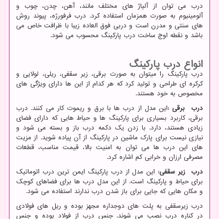
درب می توان از آلیاژ های مختلف مانند، آهن، چدن، چوب و
آلومینیوم به صورت همزمان استفاده کرد. درب فرفورژه، پیوند روش
های سنتی و مدرن است و دربی فوق العاده زیبا با ظرافت خاص می
باشد و نقطه اوج ساخت درب پارکینگ محسوب می شود.
انواع درب پارکینگ
درب پارکینگ را میتوان به صورت برقی، زیر سقفی، ریلی، لولایی و
کرکره ای طراحی و تولید کرد که هر کدام از این ها دارای ویژگی های
مخصوص به خود هستند.
درب برقی
:
این مدل از درب ها با برق و ریموت کار می کنند. درب
برقی، کاربرد بسیاری برای پارکینگ ها و حیاط هایی که دارای فضای
زیادی هستند، دارد. با زدن یک دکمه درب باز و بسته می شود و
نیازی نیست برای پارک ماشین در پارکینگ از آن پیاده شوید. از مزیت
های این درب ها می توان به امنیت بالا، قیمت مناسب، قطعات
مصرفی ارزان و خرابی کم اشاره کرد.
درب زیر سقفی
:
این مدل از درب پارکینگ ایمن ترین درب اتوماتیک
برای حیاط و پارکینگ است. از این مدل درب ها برای فضاهای کوچک
و مکان هایی که جایی برای باز شدن درب ندارند استفاده می شود.
درب زیرسقفی به پلت های دوجداره مجهز بوده و ریل های فولادی
در کناره درب نصب می شوند. جنس درب از فولاد بوده و جنس