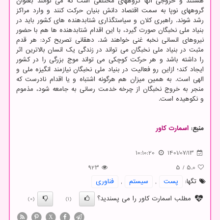
هستند و خروجی آنها گروههای مختلفی است که می توانند بعنوان
گروههای نوپا به سمت اقتصاد دانش بنیان حرکت کنند و وارد مراکز
رشد شوند. راهبری کلان و سیاستگذاری شتابدهنده های کشور باید در
بنیاد ملی نخبگان صورت گیرد، با این اقدام شتابدهنده ها هم با حضور
نیروهای انسانی نخبه غنی خواهند شد. دهقانی تصریح کرد: هر قدم
مثبت در بنیاد ملی نخبگان می تواند در زندگی یک انسان بالاترین اثر
را داشته باشد و هر حرکت کوچکی می تواند موج بزرگی را در کشور
ایجاد کند؛ ازاین رو فعالیت در بنیاد ملی نخبگان نیازمند انگیزه ملی و
الهی است. به همین میزان هم هرگونه اشتباه و یا اقدام نادرست که
منجر به خروج نخبگان از چرخه خدمت رسانی به جامعه شود، مذموم
و نکوهیده است.
منبع:
اسمارت كاور
10:10:20
1401/07/13
923
5
/
5.0
تگها:
پست
,
سیستم
,
فناوری
مطلب اسمارت کاور را می پسندید؟
(0)
(1)
X