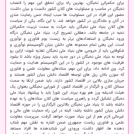
برای حکمرانی نخبگان، بهترین راه برای تحقق این مهم را انتصاب
نخبگان در مناسب و مسئولیت های کلان کشور دانست و بیان داشت:
حضور این افراد در این مسئولیت ها سبب ایجاد حس رضایت مندی
در آنان و ماندگاری در کشور خواهد شد. با این نگاه، یکی از سیاست
های کلان بنیاد ملی نخبگان باید حرکت به سمت تربیت حکمرانان
نخبه در جامعه باشد. دهقانی تصریح کرد: بنیاد ملی نخبگان درگاه
ورود نخبگان و استعدادهای برتر به زیست بوم فناوری و نوآوری
است، این یعنی تمام مجموعه های دانش بنیان اکوسیستم نوآوری و
شکوفایی باید از خروجی های بنیاد ملی نخبگان تغذیه شوند؛ ازاین رو
توجه به بنیاد ملی نخبگان در دور جدید باید بسیار ویژه باشد تا بشود
ظرفیت های موجود در کشور را در این اکوسیستم هدایت و حمایت
کرد. وی ادامه داد: برای این مهم، ستادهای معاونت علمی و فناوری
که سوزن بانان ریل های توسعه اقتصاد دانش بنیان کشور هستند و
جریان سازی بالایی در اقتصاد کشور دارند، باید ضمن ارتقا به سمت
مسائل کلان و اثرگذار در اقتصاد کشور، از شورایی نخبگانی بعنوان یک
هیئت اندیشه ورز هم بهره ببرند. این شورا باید با پیشنهاد بنیاد ملی
نخبگان تشکیل گردد و راهبری سیاست های کلان ستادهای را به عهده
داشته باشد تا بنیاد ملی نخبگان بالاترین اثرگذاری را در حوزه اقتصاد
دانش بنیان کشور داشته باشد؛ البته در این راه حمایت های مالی و
غیرمالی لازم هم از این بنیاد صورت خواهد گرفت. سرپرست معاونت
علمی و فناوری ریاست جمهوری ضمن اشاره به نقش مهم شتاب
دهنده ها، اظهار داشت: ورودی این شتابدهنده ها افراد مستعد