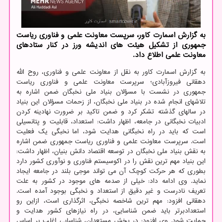
به گزارش اسمارت کاور، سرپست معاونت علمی و فناوری ریاست
جمهوری از تشکیل هیئت های اندیشه ورز در کنار ستادهای
معاونت علمی اطلاع داد.
به گزارش اسمارت کاور به نقل از معاونت علمی و فناوری، روح الله
دهقانی فیروزآبادی؛ سرپرست معاونت علمی و فناوری ریاست
جمهوری در نشست با مسؤلان بنیاد ملی نخبگان ضمن اشاره به
تلاشهای انجام شده در بنیاد ملی نخبگان، از زحمات مسؤلان این بنیاد
در سالهای گذشته تشکر کرد و ضمن تاکید بر ضرورت نهادینه کردن
ادبیات نخبگانی در جامعه، اظهار داشت: استعداد، قابلیت و پتانسیلی
است که باید در راه نخبگانی هدایت شود، اما نخبگی یک فعلیت
است. سرپرست معاونت علمی و فناوری ریاست جمهوری ضمن اشاره
به نقش بنیاد ملی نخبگان در توسعه اقتصاد دانش بنیان، اظهار داشت:
این بنیاد مهم ترین نقش را در اکوسیستم فناوری و نوآوری کشور دارد
بطوری که هر حرکت کوچک آن می تواند موجی بلند در جامعه ایجاد
نماید. وی ادامه داد: خیلی از صدمه های موجود در کشور به علت
تعریف نادرست و غیر دقیق از استعداد و نخبگی بوجود آمده است.
دهقانی افزود: مهم ترین شاخصه نخبگی، اثرگذاری است، ازاین رو
استعدادبرتر باید ضمن شناسایی، در راه نیازهای کشور هدایت و
حمایت شود. وی افزود: در بخش مستعدان، شناسایی اغلب بر اساس