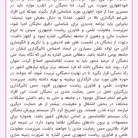
خوداظهاری صورت می گیرد، اما نخبگان در اغلب موارد باید در
مسیری جدا از خود اظهاری مورد شناسایی قرار بگیرند چونکه این افراد
علیرغم اثرگذاری بالا در کشور، عمدتا به دنبال معرفی خود نیستند؛
بنابراین باید برنامه جدیدی برای شناسایی دقیق نخبگان اجرا شود.
سرپرست معاونت علمی و فناوری ریاست جمهوری سپس به لزوم
حمایت مالی و معنوی از جامعه نخبگانی، اشاره نمود و اظهار داشت:
دعوت از نخبگان در نشست های هم اندیشی و یا تکریم و الگوسازی
آنان می تواند نقش بسیاری در ایجاد احساس تاثیرگذاری ایشان در
جامعه بومی داشته باشد. دهقانی ضمن اشاره به این که نگاه بنیاد ملی
نخبگان از عرضه محور باید به سمت تقاضامحور اصلاح گردد، عنوان
کرد: روند باید بشکلی باشد که فرد مستعد برتر برپایه نیازهای کشور در
راه نخبگی قرار بگیرد تا در نهایت نخبگانی تربیت شوند که بتوانند در
حوزه های مورد نیاز، اثرگذاری بیشینه و بهینه داشته باشند. سرپرست
معاونت علمی و فناوری ریاست جمهوری افزود: حس تاثیرگذاری
بزرگترین عامل در حس رضایت مندی در نخبگان است. این افراد
علیرغم تمام مسائل موجود در جامعه و حتی به رغم داشتن مشکلات
مختلف در بخش اشتغال و معیشت، بیشتر از هر حمایت دیگری
نیازمند دیده شدن هستند. وی تصریح کرد: اگر سیستم پرورش نخبگان
یک سیستم تقاضامحور بر اساس نیازهای کشور باشد، همواره برای
محصولات و برون دادهای نخبگانی تقاضا وجود دارد؛ در نتیجه این
افراد بالاترین حس رضایت مندی را خواهند داشت. سرپرست معاونت
علمی و فناوری ریاست جمهوری ضمن اشاره به ضرورت زمینه سازی