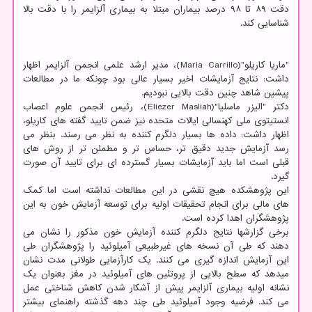
دقت ۸۹ تا ۹۸ درصد بیماران مبتلا به بیماری آلزایمر را با دقت بالا
شناسایی کند.
"ماریا کاریلو"(Maria Carrillo)، مدیر ارشد علمی انجمن آلزایمر اظهار
داشت: نتایج آزمایشات اخیر بسیار عالی بود چونکه ما در مطالعات
پیشین شاهد چنین دقت بالایی نبودیم.
دکتر "الیزر ماسلیا"(Eliezer Masliah)، رئیس انجمن علوم اعصاب
انستیتوی ملی کهنسالی ایالات متحده نیز ضمن تایید گفته های کاریلو،
اظهار داشت: داده ها بسیار دلگرم کننده به نظر می رسند. بنظر می
رسد آزمایش جدید دقیق تر، حساس تر و مطمئن تر از روش های
قبلی است اما باید آزمایشات بسیار گسترده ای برای تایید آن صورت
گیرد.
این پژوهشکده هیچ نقشی در این مطالعات نداشته است اما کمک
های مالی برای انجام تحقیقات اولیه برای توسعه آزمایش خون به این
پژوهشگران اهدا کرده است.
برخی گزارشها نتایج دلگرم کننده آزمایش خون مذکور را نشان می
دهند که طی آن نسخه های غیرطبیعی آمیلوئید را پژوهشگران طی
این آزمایش اندازه گیری می کنند. یک کارآزمایی طولانی مدت نشان
میدهد که سطح بالایی از پروتئین های آمیلوئید در مغز بعنوان یک
نشانه اولیه بیماری آلزایمر پیش از آشکار شدن کاهش شناختی عمل
می کند. فرضیه وجود آمیلوئید طی چند دهه گذشته راهنمای بیشتر