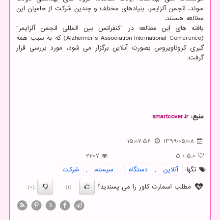
سوئد، انجمن آلزایمر، بنیادهای مختلف و چندین شرکت از حامیان این
مطالعه هستند.
یافته های این مطالعه در "کنفرانس بین المللی انجمن آلزایمر"
(Alzheimer's Association International Conference) که به سبب همه
گیری کروناویروس بصورت آنلاین برگزار می شود، مورد بررسی قرار
گرفت.
منبع:
smartcover.ir
15:07:56
1399/05/08
2207
5
/
5.0
تگها:
آنلاین
,
دستگاه
,
سیستم
,
شركت
مطلب اسمارت کاور را می پسندید؟
(0)
(1)
X