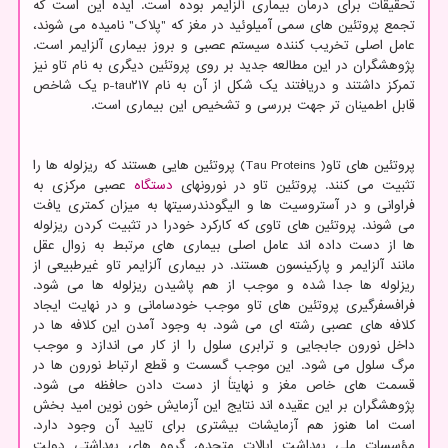
تحقیقات برای درمان بیماری آلزایمر بوده است. ایده این است که
تجمع پروتئین های سمی آمیلوئید در مغز که "پلاک" نامیده می شوند،
عامل اصلی تخریب کننده سیستم عصبی و بروز بیماری آلزایمر است.
پژوهشگران در این مطالعه جدید بر روی پروتئین دیگری به نام تاو نیز
تمرکز داشتند و دریافتند یک شکل از آن به نام p-tau۲۱۷ یک شاخص
قابل اطمینان تر جهت بررسی و تشخیص این بیماری است.
پروتئین های تاو( Tau Proteins) پروتئین هایی هستند که ریزلوله ها را
تثبیت می کنند. پروتئین تاو در نورونهای
دستگاه
عصبی مرکزی به
فراوانی و در آستروسیت ها و الیگودندرسیتها به میزان کمتری یافت
می شوند. پروتئین های تاوی که کارکرد خودرا در تثبیت کردن ریزلوله
ها از دست داده اند عامل اصلی بیماری های مرتبط به زوال عقل
مانند آلزایمر و پارکینسون هستند. در بیماری آلزایمر تاو غیرطبیعی از
ریزلوله ها جدا شده و موجب از هم پاشیدن ریزلوله ها می شود.
فرافسفرگیری پروتئین های تاو موجب خودسامانی و در نهایت ایجاد
کلافه های عصبی رشته ای می شود. به وجود آمدن این کلافه ها در
داخل نورون جابجایی و ترابری سلول را از کار می اندازد و موجب
مرگ سلول می شود. این موجب گسست و قطع ارتباط نورون ها در
قسمت های خاص مغز و نهایتاً از دست دادن حافظه می شود.
پژوهشگران بر این عقیده اند نتایج این آزمایش خون نوین امید بخش
است اما هنوز هم آزمایشات بیشتری برای تایید آن وجود دارد.
مؤسسات ملی بهداشت ایالات متحده، گروه های بهداشتی دولت