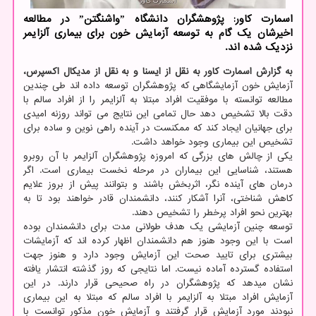
اسمارت كاور: پژوهشگران دانشگاه ˮواشنگتنˮ در مطالعه
اخیرشان یك گام به توسعه آزمایش خون برای بیماری آلزایمر
نزدیك شده اند.
به گزارش اسمارت کاور به نقل از ایسنا و به نقل از مدیکال اکسپرس،
آزمایش خون آزمایشگاهی که پژوهشگران توسعه داده اند طی چندین
مطالعه توانسته با موفقیت افراد مبتلا به آلزایمر را از افراد سالم با
دقت بالا تشخیص دهد حال تمامی این نتایج می تواند روزنه امیدی
برای جهانیان ایجاد کند که ممکنست در آینده راهی نوین و ساده برای
تشخیص این بیماری وجود خواهد داشت.
یکی از چالش های بزرگی که امروزه پژوهشگران آلزایمر با آن روبرو
هستند، شناسایی این بیماران در مرحله نخست بیماری است. اگر
درمان های آینده نگر، اثربخش باشند و بتوانند پیش از بروز علایم
کاهش شناختی، آنرا آشکار کنند، دانشمندان قادر خواهند بود تا به
بهترین نحو افراد پرخطر را تشخیص دهند.
توسعه چنین آزمایشی یک هدف طولانی مدت برای دانشمندان بوده
است با این وجود هنوز هم دانشمندان اظهار کرده اند که آزمایشات
بیشتری برای تایید صحت این آزمایش وجود دارد و هنوز جهت
استفاده گسترده آماده نیست. اما نتایجی که روز گذشته انتشار یافته
نشان میدهد که پژوهشگران در راه صحیحی قرار دارند. در این
آزمایش افراد مبتلا به آلزایمر با افراد سالم که مبتلا به این بیماری
نبودند مورد آزمایش قرار گرفتند و آزمایش خون مذکور توانست با