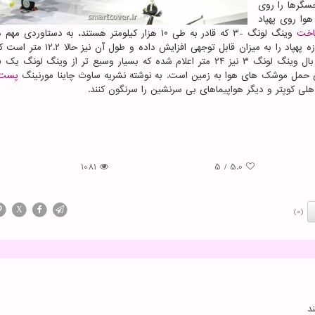
سگرها را روی
وا روی پهپاد
خت
وینگ لونگ -۳ که قادر به طی ۱۰ هزار کیلومتر هستند، به دستاوردی م
پهپادهای جنگی دست یافته است. برای این منظور چین اندازه پهپاد را به میزان قابل توج
ای حمل موشک های هوا به زمین است. به نوشته نشریه ساوث چاینا مورنینگ
پست
1081
5
/
5.0
X
(0)
د