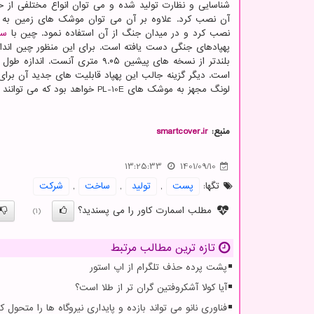
شناسایی و نظارت تولید شده و می توان انواع مختلفی از ح
آن نصب کرد. علاوه بر آن می توان موشک های زمین به ه
نصب کرد و در میدان جنگ از آن استفاده نمود. چین با
سا
است. دیگر گزینه جالب این پهپاد قابلیت های جدید آن بر
لونگ مجهز به موشک های PL-10E خواهد بود که می توانند هلی کوپتر و دیگر هواپیماهای بی سرنشین را سرنگون کنند.
منبع:
smartcover.ir
13:25:33
1401/09/10
تگها:
پست
,
تولید
,
ساخت
,
شركت
مطلب اسمارت کاور را می پسندید؟
(1)
تازه ترین مطالب مرتبط
پشت پرده حذف تلگرام از اپ استور
آیا کولا آشکروفتین گران تر از طلا است؟
فناوری نانو می تواند بازده و پایداری نیروگاه ها را متحول کن