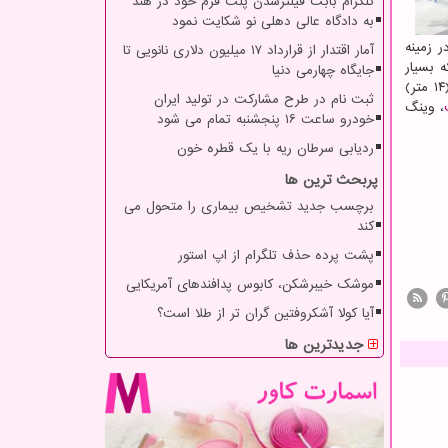
تلگرام بابت فیلترشدن پلت فرم خود در هند
به دادگاه عالی دهلی نو شکایت نمود
هم در زمینه
آمار اقتدار از قرارداد ۱۷ میلیون دلاری نانویی تا
هی افزایش داده و طول آن نیز حالا ۱۲.۲ متر است که بسیار
جایگاه چهارمی دنیا
بلندتر از نسخه های پیشین ۹.۰۵ متری آنست. اندازه طول بال وینگ لونگ ۳ نیز ۲۴ متر اعلام شده که بسیار وسیع تر از وینگ لونگ یک (۱۴ متر)
ثبت نام در طرح مشارکت در تولید ایران
، وینگ
خودرو ساعت ۱۶ پنجشنبه تمام می شود
ردیابی سرطان ریه با یک قطره خون
پربحث ترین ها
برچسب جدید تشخیص بیماری را متحول می
کند
پشت پرده حذف تلگرام از اپ استور
موشک خیبرشکن، کابوس پدافندهای آمریکایی
آیا کولا آشکروفتین گران تر از طلا است؟
جدیدترین ها