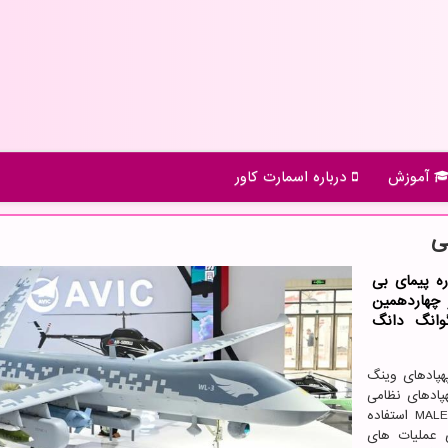
آموزش
درباره اسمارت كاور
ی
ه پیمای بی
ینگ لونگ-3 (Wing Loong-3) در چهاردهمین
وانگ دانگ
پهپادهای وینگ
ادهای نظامی
آمریکایی است. می توان از این پهپادها در عملیات های MALE استفاده
ی عملیات های