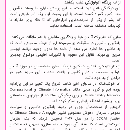
از لبه پرتگاه اکولوژیکی عقب بکشند.
این دوگانگی قابل درک است، اما این پرسش دارای مفروضات ناقص و
حتی کمی گمراه کننده است. با این وجود، این یک امر طبیعی است
که بشر از یکی از قدرتمندترین ابزارهایی که تا حالا برای مقابله با
تهدیدات مختلف ساخته است، استفاده نماید.
جایی که تغییرات آب و هوا و یادگیری ماشینی با هم ملاقات می کنند
یادگیری ماشینی در حقیقت زیرمجموعه ای از هوش مصنوعی است که
به ماشین ها اجازه می دهد از داده ها بدون وجود برنامه نویسی
صریح بیاموزند. تقابل این مفهوم با تغییرات اقلیمی موضوع جدیدی
است.
از نظر تاریخی، فقدان همکاری نزدیک میان متخصصان در حوزه آب و
هوا و متخصصان علوم کامپیوتر باعث شده تا این حوزه هنوز در
مراحل اولیه خود باشد.
اما خوشبختانه در سالهای اخیر شاهد شروع یک تغییر در این پارادایم
بوده ایم و گروه هایی مانند Climate Informatics و Computational
Sustainability Network بر روی چگونگی استفاده از مهارتهای محاسباتی
برای پیشبرد اهداف پایداری تمرکز کرده اند.
گروهی از متخصصان جوان در زمینه یادگیری ماشینی و سیاست
عمومی، سازمان «هوش مصنوعی تغییر اقلیم»(Climate Change AI به
اختصار CCAI) را در سال ۲۰۱۹ تاسیس کردند که یک سازمان
غیرانتفاعی است که هدف آن بهبود جامعه سازی، تسهیل تحقیقات و