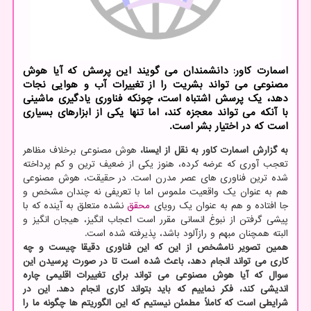
اسمارت کاور: دانشمندان می گویند این پرسش که آیا هوش
مصنوعی می تواند بشریت را از تغییرات آب و هوایی نجات
دهد، یک پرسش اشتباه است، چونکه فناوری یادگیری ماشینی
با آنکه می تواند معجزه کند، اما تنها یکی از ابزارهای بسیاری
است که در اختیار بشر است.
به گزارش اسمارت کاور به نقل از ایسنا،
هوش مصنوعی برخلاف مظاهر
تعجب آوری که عرضه کرده، هنوز یکی از ضعیف ترین و کم پرداخته
شده ترین فناوری های عصر مدرن است. در حقیقت، هوش مصنوعی
هم به عنوان یک واقعیت ملموس اما با تعریفی نه چندان مشخص و
جا افتاده و هم به عنوان یک رویای
محقق
نشده متعلق به آینده که با
پیشی گرفتن از نبوغ انسانی مقرر است اعجاب انگیز، هیجان انگیز و
البته همچنان مبهم و رازآلود باشد، پذیرفته شده است.
همین تصویر نامشخص از این که این فناوری دقیقا چیست و چه
کاری می تواند انجام دهد، باعث شده است تا در صورت پرسیدن این
سوال که آیا هوش مصنوعی می تواند برای تغییرات اقلیمی چاره
اندیشی کند، فکر نماییم که باید بتواند کاری انجام دهد. این در
شرایطی است که کاملاً مطمئن نیستیم که این الگوریتم ها چگونه ما را