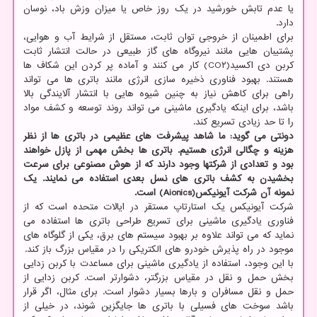
یا عدم تابش خورشید در یک روز خاص یا میزان وزش باد، نوسان
دارد.
برای اطمینان از خروجی توان ثابت، مستقل از شرایط آب و هوایی،
پشتیبان هایی مانند نیروگاه های گاز طبیعی در حالت انتشار ثابت
کربن دی اکسید(CO۲) کار می کنند و آماده پر کردن این شکاف ها
هستند. بهبود فناوری ذخیره سازی انرژی مانند باتری ها می تواند
راهی برای کاهش نیاز به چنین شیوه هایی با انتشار آلایندگی بالا
باشد، برای اینکه یادگیری ماشینی می تواند روند توسعه و کشف مواد
را تا حد زیادی تسریع کند.
دونتی می گوید: ما شاهد پیشرفت های عظیمی در باتری ها از نظر
هزینه و چگالی انرژی هستیم. باتری ها بخش مهمی از پازل خواهند
بود و تعدادی از شرکتها وجود دارند که از هوش مصنوعی برای سرعت
بخشیدن به کشف باتری های نسل بعدی استفاده می نمایند. یک
نمونه آن شرکت آیونیکس(Aionics) است.
شرکت آیونیکس یک استارتاپ مستقر در ایالات متحده است که از
فناوری یادگیری ماشینی برای تسریع طراحی باتری ها استفاده می
نماید که می تواند علاوه بر بهبود سیستم های برق، یکی از گلوگاه های
موجود در راه پذیرش خودرو های الکتریکی را در مقیاس بزرگ باز کند.
با این وجود، استفاده از یادگیری ماشینی برای مساعدت با کربن زدایی
بخش حمل و نقل در مقیاس بزرگتر، دشوارتر است. کربن زدایی از
حمل و نقل مسافران و بارها بسیار دشوار است. برای مثال، اگر قرار
باشد سوخت های فسیلی با باتری ها جایگزین شوند، در خیلی از