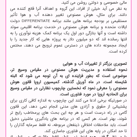
مالی خصوصی و دولتی روشن می کنید.
به نظر می آید خیلی از افراد، این گروه و اهداف آنرا قانع کننده می
دانند. برای مثال، هوش مصنوعی تغییر دهنده آب و هوا تأثیر
مستقیمی بر بودجه برنامه هایی مانند برنامه DIFFERENTIATE دولت
ایالات متحده و برنامه هوش مصنوعی در خدمت برنامه اقلیمی سوئد
داشته است و آنها بتازگی دور اول یک برنامه کمک هزینه نوآوری را به
انتها رسانده اند که دو میلیون دلار به پروژه هایی که کار جدید را با
ایجاد مجموعه داده های در دسترس عموم ترویج می دهند، مختص
کرده است.
تصویری بزرگتر از تغییرات آب و هوایی
نحوه استفاده و مدیریت هوش مصنوعی در مقیاس وسیع تر،
موضوعی است که بطور فزاینده ای به آن توجه می شود که البته
شایسته است. در ماه آوریل گذشته، کمیسیون اروپا قانون هوش
مصنوعی را معرفی نمود که نخستین چارچوب نظارتی در مقیاس وسیع
برای اتحادیه اروپا در مورد فناوری است.
در صورتیکه برخی ادعا می کنند این چارچوب به اندازه کافی کاری برای
پشتیبانی از حقوق و آزادی های مدنی انجام نمی دهد، این قانون
گامی در راه درست است و هر چه این بحث های پرمخاطب رایج تر
شوند، بهتر است. هر کسی که در برنامه های یادگیری ماشینی دخیل
است، باید ملاحظات اخلاقی ذینفعان مربوطه، نه فقط سرمایه گذاران را
تا حد امکان در پایه های این فناوری جاسازی کند.