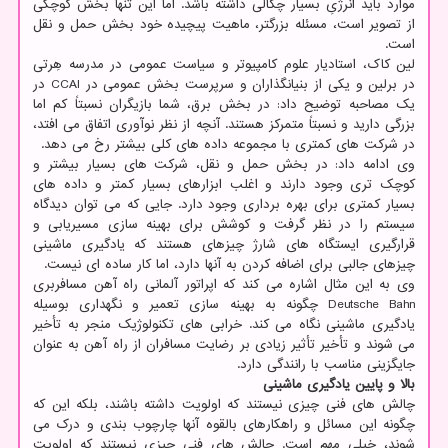
موارد باید انرژیِ بسیار چگالی داشته باشد. اما این تنها بخش کوچکی
از تصویر است، مسئله بزرگتر، ماهیت پیچیده خود بخش حمل و نقل
است.
لین کاک، استادیار علوم کامپیوتر و سیاست عمومی در مدرسه هِرتی
در برلین و یکی از بنیانگذاران و سرپرست بخش عمومی در CCAI در
یک مصاحبه توضیح داد: در بخش برق، شما بازیگران نسبتاً کم اما
بزرگی دارید و نسبتاً متمرکز هستند. آنچه از نظر نوآوری اتفاق می افتد،
در شرکت های کمتری با مجموعه داده های کلی بیشتر رخ می دهد.
وی ادامه داد: در بخش حمل و نقل، شرکت های بسیار بیشتر و
کوچک تری وجود دارند و اغلب ابزارهای بسیار کمتر و داده های
بسیار کمتری برای بهره برداری وجود دارد. جایی که می توان دیدگاه
سیستم را در نظر گرفت و کوشش برای بهینه سازی مسیریابی و
قرارگیری ایستگاه های شارژ چیزهای هستند که یادگیری ماشینی
چیزهای جالبی برای اضافه کردن به آنها دارد، اما کار ساده ای نیست.
وی به این مثال اشاره می کند که اپراتور آلمانی راه آهن مسافربری
Deutsche Bahn چگونه به بهینه سازی تعمیر و نگهداری بوسیله
یادگیری ماشینی نگاه می کند. خرابی های تکنولوژیک منجر به تأخیر
می شوند و تأخیر تأثیر زیادی بر رضایت مسافران از راه آهن به عنوان
جایگزینی مناسب با رانندگی دارد.
بالا و پایین یادگیری ماشینی
چالش های فنی چیزی نیستند که اولویت داشته باشند، بلکه این که
چگونه این مسائل و راهکارهای بالقوه آنها چارچوب بندی و درک می
شوند، خیلی مهم است. چالش های فنی چیزی نیستند که اولویت