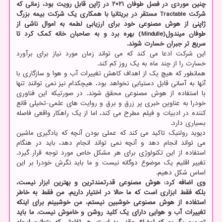
چنین موردی در فصل طوفان ۲۰۲۱ در ژاپن قابل رویت بود، زمانی که
شرکت Tractable مستقر در بریتانیا با همکاری یک شرکت بیمه بزرگ
ژاپنی از هوش مصنوعی خود برای ارزیابی لطمه به اموال ناشی از
طوفان میندول(Mindulle) بهره برد و به صاحبان خانه کمک کرد تا
سریع تر جبران خسارت شوند.
این شرکت ادعا می کند که می تواند زمان مورد نیاز برای برآورد
خسارت را از چند ماه به یک روز کم کند.
همانطور که هیچ یک از اهداف کاهش تغییرات آب و هوا و سازگاری با
آنها به آسانی قابل دستیابی نخواهد بود، هیچکدام نیز نمی توانند تنها
با استفاده از هوش مصنوعی محقق شوند. در صورتیکه این فناوری
خودرا به عناوین خبری پر زرق و برق و روایت های علمی-تخیلی قانع
کننده در ادبیات و فیلم مطرح می کند، اما از یک راهکار واقعی فاصله
بسیاری دارد.
دیوید رولنیک تاکید می کند که عملی بودن آنچه که یادگیری ماشین
می تواند انجام دهد و آنچه نمی تواند انجام دهد، باید در هنگام
استفاده از این تکنولوژی برای هر مشکل خاص مورد توجه قرار گیرد.
تغییر اقلیم یک موضوع دوگانه نیست و ما باید نگرش خودرا بر این
اساس شکل دهیم.
وی اضافه کرد: هوش مصنوعی قدرتمندترین و بهترین ابزار نیست،
بلکه فقط ابزاری است که ما حالا در اختیار داریم. من فقط به خاطر
استفاده از هوش مصنوعی خوشبین نیستم، من خوشبینم برای اینکه
تغییرات آب و هوایی دارای یک کلید روشن و خاموش نیست. ما باید