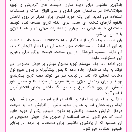
یادگیری ماشینی برای بهینه سازی سیستم های گرمایش و تهویه
هوا(HVAC) در ساختمان های اداری و سایر انواع املاک و مستغلات
استفاده می نماید. این یک حوزه کلیدی برای تمرکز بر روی کاهش
بالقوه گازهای گلخانه ای است، برای اینکه انرژی مصرف شده توسط
ساختمان ها به تنهایی یک چهارم از انتشارات جهانی در رابطه با انرژی
را شامل می شود.
ژان سیمون ونه، یکی از بنیانگذاران Brainbox AI توضیح داد: با عنایت
به این که املاک و مستغلات سهم عمده ای در انتشار گازهای گلخانه
ای دارند، تصمیم گیرندگان در این صنعت، فرصت بزرگی برای رهبری
این مسئولیت دارند.
وی ادامه داد: یک سیستم تهویه مطبوع مبتنی بر هوش مصنوعی می
تواند به یک ساختمان اجازه دهد تا بطور پیشگیرانه و بدون هیچ نوع
دخالت انسانی کار کند. در نهایت نیز می تواند بهینه ترین پیکربندی
تهویه را برای راندمان انرژی، صرفه جویی در هزینه ها و همین طور
کاهش بار روی شبکه برق و پایین نگه داشتن ردپای انتشار کربن
فراهم آورد.
سازگاری و انطباق به اندازه ی اقدام در این امر حیاتی می باشد، برای
اینکه رویدادهای آب و هوایی شدید ناشی از افزایش دما به سرعت
درحال افزایش هستند. واکنش به بلایای طبیعی یکی از حوزه هایی
است که هم اکنون شاهد استفاده از فناوری های هوش مصنوعی در
آن هستیم که از یادگیری ماشینی برای مساعدت با مردم در بلایای
طبیعی استفاده می شود.