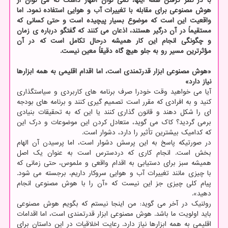
با در نظر گرفتن همه اینها، نمی توان اظهار داشت که می توان از
هوش مصنوعی برای مقابله با تغییرات آب و هوایی استفاده نمود. اما
واقعیت این است که موضوع بسیار پیچیده است و حتی کسانی که
مستقیماً در آن درگیر هستند، اذعان می کنند که گفتگو درباره ی زمان
و چگونگی انجام این کار همیشه درحال تکامل است که در آن
مؤثرترین مسیر رو به جلو هیچ گاه دقیقاً معین نیست.
«هوش مصنوعی ابزار قدرتمندی است، اما اقدام اقلیمی به همه ابزارها
نیاز دارد»
آیا می خواهید وقت خودرا صرف برنامه های کاربردی و سیاستگذاری
کنید و به افرادی که مقرر است تصمیم گیری کنند و برنامه های بودجه
ای را شکل دهند و قانون گذاری کنند یا این که به تحقیقات بنیادی
برمی گردید؟ کاک می گوید، متعادل کردن این موضوعات و درک این
که کدامیک بیشترین تأثیر را دارد، دشوار است.
در صورتیکه پاسخ به این پرسش دشوار است، اما پرسیدن آن الهام
بخش است. انجام کاری که دردسترس است به عنوان یک اصل
همیشه سبز برای دستیابی به اقدام واقعی و ملموس، حتی زمانی که
با چیزی مانند تغییرات آب و هوایی سروکار داریم، برجسته می شود.
پیام کلی چیزی جز این نیست که «آن را با هوش مصنوعی انجام
دهید».
رولنیک در آخر می گوید: من اینجا نیستم که بگویم هوش مصنوعی
باید اولویت ما باشد. هوش مصنوعی ابزار قدرتمندی است، اما اقدامات
اقلیمی به همه ابزارها نیاز دارد. رعایت اخلاقیات در این داستان برای