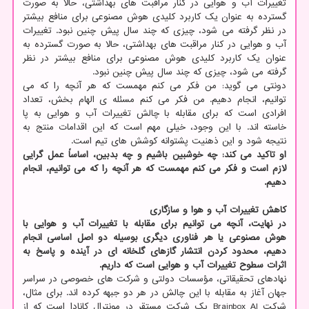
تغییرات آب و هوایی در کنار مراقبت های بهداشتی، حالا به صورت
گسترده به عنوان یک کاربرد کلیدی هوش مصنوعی برای منافع بیشتر
در نظر گرفته می شود، چیزی که چند سال پیش چنین نبود. تغییرات
آب و هوایی در کنار مراقبت های بهداشتی، حالا به صورت گسترده به
عنوان یک کاربرد کلیدی هوش مصنوعی برای منافع بیشتر در نظر
گرفته می شود، چیزی که چند سال پیش چنین نبود.
دونتی می گوید: من فکر می کنم مهمست که هر آنچه را که می
توانیم، انجام دهیم. من فکر می کنم مسئله ی الهام بخش، تعداد
افرادی است که برای مقابله با چالش تغییرات آب و هوایی به پا
خاسته اند. با این وجود، خیلی مهم است که این اقدامات منتج به
نتیجه شود و این ذهنیت پشتوانه کوشش های تیم است.
او تاکید می کند: چه خوشبین باشیم و چه بدبین، اساساً عمل گرایی
لازم است و فکر می کنم مهمست که هر آنچه را که می توانیم، انجام
دهیم.
کاهش تغییرات آب و هوا و سازگاری
در نهایت، آنچه می توانیم برای مقابله با تغییرات آب و هوایی با
هوش مصنوعی یا هر فناوری دیگری بوسیله دو اصل اساسی انجام
دهیم، محدود کردن انتشار گازهای گلخانه ای در آینده و پاسخ به
اثرات سطوح تغییرات آب و هوایی است که داریم.
نهادهای تحقیقاتی، مؤسسات دولتی و شرکت های خصوصی در سراسر
جهان آغاز به مقابله با این چالش در هر دو جبهه کرده اند. برای مثال،
شرکت Brainbox AI یک شرکت مستقر در مونترال کانادا است که از