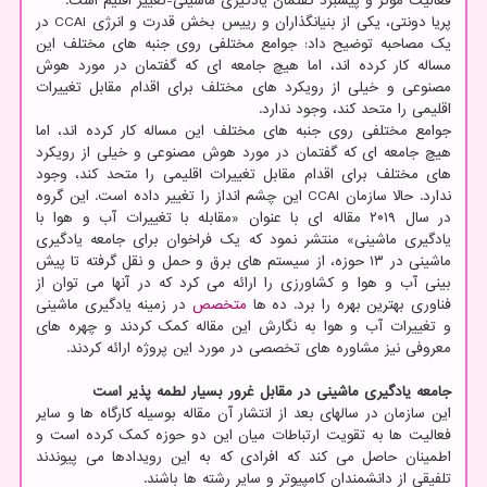
فعالیت موثر و پیشبرد گفتمان یادگیری ماشینی-تغییر اقلیم است.
پریا دونتی، یکی از بنیانگذاران و رییس بخش قدرت و انرژی CCAI در
یک مصاحبه توضیح داد: جوامع مختلفی روی جنبه های مختلف این
مساله کار کرده اند، اما هیچ جامعه ای که گفتمان در مورد هوش
مصنوعی و خیلی از رویکرد های مختلف برای اقدام مقابل تغییرات
اقلیمی را متحد کند، وجود ندارد.
جوامع مختلفی روی جنبه های مختلف این مساله کار کرده اند، اما
هیچ جامعه ای که گفتمان در مورد هوش مصنوعی و خیلی از رویکرد
های مختلف برای اقدام مقابل تغییرات اقلیمی را متحد کند، وجود
ندارد. حالا سازمان CCAI این چشم انداز را تغییر داده است. این گروه
در سال ۲۰۱۹ مقاله ای با عنوان «مقابله با تغییرات آب و هوا با
یادگیری ماشینی» منتشر نمود که یک فراخوان برای جامعه یادگیری
ماشینی در ۱۳ حوزه، از سیستم های برق و حمل و نقل گرفته تا پیش
بینی آب و هوا و کشاورزی را ارائه می کرد که در آنها می توان از
فناوری بهترین بهره را برد. ده ها
متخصص
در زمینه یادگیری ماشینی
و تغییرات آب و هوا به نگارش این مقاله کمک کردند و چهره های
معروفی نیز مشاوره های تخصصی در مورد این پروژه ارائه کردند.
جامعه یادگیری ماشینی در مقابل غرور بسیار لطمه پذیر است
این سازمان در سالهای بعد از انتشار آن مقاله بوسیله کارگاه ها و سایر
فعالیت ها به تقویت ارتباطات میان این دو حوزه کمک کرده است و
اطمینان حاصل می کند که افرادی که به این رویدادها می پیوندند
تلفیقی از دانشمندان کامپیوتر و سایر رشته ها باشند.