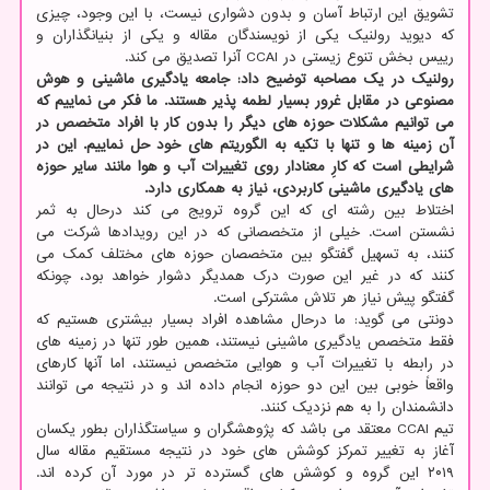
تشویق این ارتباط آسان و بدون دشواری نیست، با این وجود، چیزی
که دیوید رولنیک یکی از نویسندگان مقاله و یکی از بنیانگذاران و
رییس بخش تنوع زیستی در CCAI آنرا تصدیق می کند.
رولنیک در یک مصاحبه توضیح داد: جامعه یادگیری ماشینی و هوش
مصنوعی در مقابل غرور بسیار لطمه پذیر هستند. ما فکر می نماییم که
می توانیم مشکلات حوزه های دیگر را بدون کار با افراد متخصص در
آن زمینه ها و تنها با تکیه به الگوریتم های خود حل نماییم. این در
شرایطی است که کارِ معنادار روی تغییرات آب و هوا مانند سایر حوزه
های یادگیری ماشینی کاربردی، نیاز به همکاری دارد.
اختلاط بین رشته ای که این گروه ترویج می کند درحال به ثمر
نشستن است. خیلی از متخصصانی که در این رویدادها شرکت می
کنند، به تسهیل گفتگو بین متخصصان حوزه های مختلف کمک می
کنند که در غیر این صورت درک همدیگر دشوار خواهد بود، چونکه
گفتگو پیش نیاز هر تلاش مشترکی است.
دونتی می گوید: ما درحال مشاهده افراد بسیار بیشتری هستیم که
فقط متخصص یادگیری ماشینی نیستند، همین طور تنها در زمینه های
در رابطه با تغییرات آب و هوایی متخصص نیستند، اما آنها کارهای
واقعاً خوبی بین این دو حوزه انجام داده اند و در نتیجه می توانند
دانشمندان را به هم نزدیک کنند.
تیم CCAI معتقد می باشد که پژوهشگران و سیاستگذاران بطور یکسان
آغاز به تغییر تمرکز کوشش های خود در نتیجه مستقیم مقاله سال
۲۰۱۹ این گروه و کوشش های گسترده تر در مورد آن کرده اند.