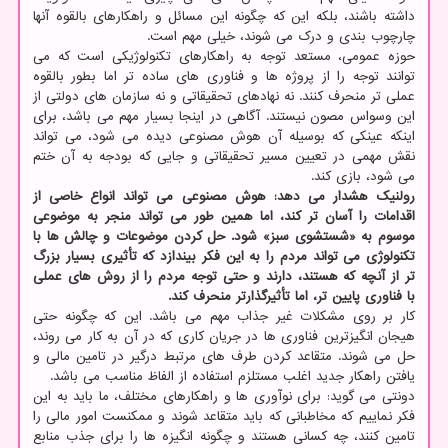
داشته باشند، بلکه این که چگونه این مسائل و راهکارهای بالقوه آنها
چارچوب بندی و درک می شوند، خیلی مهم است.
حوزه عمومی، مستعد توجه به راهکارهای تکنولوژیکی است که می
توانند توجه را از پروژه ها و فناوری های ساده تر اما بطور بالقوه
عملی تر منحرف کنند. نه نهادهای تحقیقاتی و نه سازمان های دولتی از
این وسواس مصون نیستند. آگاهی در اینجا بسیار مهم می باشد، برای
اینکه عینکی که بوسیله آن هوش مصنوعی دیده می شود، می تواند
نقش مهمی در تعیین مسیر تحقیقاتی و جایی که بودجه به آن ختم
می شود، بازی کند.
رولنیک هشدار می دهد: هوش مصنوعی می تواند انواع خاصی از
اقدامات را آسان تر کند، اما همین طور می تواند منجر به موضوعی
موسوم به «شستشوی سبز» شود. حل کردن موضوعات و چالش ها با
تکنولوژی می تواند مردم را به این فکر بیندازد که تأثیری بسیار بزرگ
تر از آنچه که هستند، دارند و حتی توجه مردم را از روش های عملی
با فناوری پایین تر، اما تأثیرگذارتر منحرف کند.
کار بر روی مشکلات غیر جذاب مهم می باشد. این که چگونه حتی
هیجان انگیزترین فناوری ها در جریان کاری که در آن به کار می روند،
حل می شوند. متقاعد کردن طرف های مرتبط درگیر در تامین مالی و
یافتن راهکار جدید اغلب مستلزم استفاده از الفاظ مناسب می باشد.
دونتی می گوید: برای نوآوری ها و راهکارهای مختلف، ما باید به این
فکر نماییم که مخاطبانی که باید متقاعد شوند و ممکنست امور مالی را
تامین کنند، چه کسانی هستند و چگونه انگیزه ها را برای جذب منابع