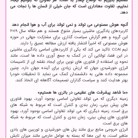
تصمیم بگیریم که اوضاع چقدر بد است. هر تفاوتی که بتوانیم ایجاد
نماییم، تفاوت معناداری است که جان خیلی از انسان ها را نجات می
دهد.
آنچه هوش مصنوعی می تواند و نمی تواند برای آب و هوا انجام دهد
کاربردهای یادگیری ماشینی بسیار متنوع هستند و هم مقاله سال ۲۰۱۹
این گروه و هم گزارش سیاست گذاری برای مشارکت جهانی در حوزه
هوش مصنوعی که اخیراً انتشار یافته ارزش مطالعه عمیق را دارند.
تیم CCAI تاکید می کند که یکی از کاربردهای اساسی یادگیری ماشینی
در این فضا، توانایی آن در کمک به جمع آوری داده ها است، مانند
نحوه ی استفاده از فناوری های نوین برای ایجاد نقشه ای از تاسیسات
انرژی خورشیدی جهان که ارزش زیادی برای آینده جهان دارد. چنین
مجموعه داده هایی به دانشمندان کمک می نماید تا تحقیقات خودرا
بهتر هدایت کنند و سیاست گذاران تصمیمات آگاهانه ای اتخاذ کنند.
«ما شاهد پیشرفت های عظیمی در باتری ها هستیم»
زمینه دیگری که می تواند تفاوتی اساسی بوجود آورد، بهبود فناوری
های پیش بینی، زمان بندی و کنترل است که مربوط به شبکه های
برق است. زمینه دیگری که می تواند تفاوتی اساسی بوجود آورد، بهبود
فناوری های پیش بینی، زمان بندی و کنترل است که مربوط به شبکه
های برق است.
انرژی خروجی منابع برق مانند پنل های خورشیدی و توربین های بادی
متغیر است، به این معنا که بسته به عوامل خارجی مانند میزان تابش