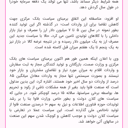
همه شرایط دیگر مساعد باشد، تنها می تواند یک دفعه سرمایه خودرا
در طول سال گردش دهد.
او افزود: متاسفانه این اتفاق برمبنای سیاست بانک مرکزی جهت
کاهش تقاضا برای ارز واردات است؛ در گذشته اگر این تولید کننده
بطور نمونه در سال بین ۵ تا ۷ میلیون دلار ارز را مصرف و نیاز بازار
داخلی را با کالاهای تولیدی تامین می کرد، حالا با سیاست جدید این
مصرف ارز به یک میلیون دلار رسیده و در نتیجه عرضه کالا در بازار نیز
به یک پنجم تا یک هفتم میزان قبل کاسته شده است.
وی با اعلان اینکه همین طور هم اکنون برمبنای سیاست های بانک
مرکزی و وزارت صمت، بازرگانان و تولید کنندگان مجاز به ثبت سفارش
و واردات اقلام به میزان مورد نیاز و تقاضای مشتریان و بازار خود
نیستند و بصورت سیستمی تنها مجاز به واردات معادل میانگین ۸۵
درصد از واردات دو سال اخیر خود هستند، اشاره کرد: این بدین مدلول
است که صنعت فاوا باید بغیر از همه مشکلات ناشی از رکود و تحریم
ها، بواسطه برخی سیاستها، سالانه ۱۵ درصد کوچکتر شود. در جایی که
سیاست های کلان دولت و بطور خاص وزارت فاوا بنا را بر رشد
تولیدات حوزه فناوری اطلاعات و نیل به سهم ۱۰ درصدی صنعت فاوا از
تولید ناخالص ملی گذارده است، این سیاست عملا در تعارض با
سیاست کلان دولت و موجب کاهش و کوچک شدن سهم این صنعت
در سالهای آتی خواهد شد.