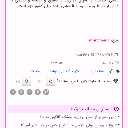
داخلی، حمایت و تسهیل در رشد و تحقیق و توسعه و تولیدی که
دارای ارزش افزوده و توجیه اقتصادی باشد برای کشور لازم است.
منبع:
smartcover.ir
08:24:01
1402/07/26
663
5
/
5.0
تگها:
استاندارد
,
الكترونیك
,
تولید
,
ساخت
مطلب اسمارت کاور را می پسندید؟
(0)
(1)
X
تازه ترین مطالب مرتبط
اولین تصویر از محل برخورد موشک فالکون به ماه
شروع سرویس پولی تاکسی خودران زوکس در یک شهر آمریکا