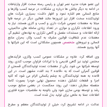
این عضو هیات مدیره نصر تهران و رئیس رسته سخت افزار وارتباطات
در ادامه به دیگر چالش ها درباره ی مشکلات در عرصه کسب وکارها و
منابع انسانی هم اشاره نمود و اظهار داشت: بسیاری شرکت های
تولیدکننده سخت افزار نیز اینروزها مانند فعالین دیگر در عرصه فاوا
مبتلا به معضلات عمومی شرکت داری و کسب و کاری هستند. نیاز به
ورود اطلاعات تکراری و موازی در تعداد زیادی سامانه های حاکمیتی،
ارائه اطلاعات و مستندات مفصل و گاهی تکراری به نهادهای تنظیم گر،
معضلات عدم شفافیت قوانین مشرف به کسب وکار، بحران منابع
انسانی و نیروهای
متخصص
همچون مشکلاتی است که این شرکتها با
آنها روبرو هستند.
وی اضافه کرد: علاوه بر مشکلات عمومی کسب وکاری، فرآیندهای
مختص تولید نیز گاهی قدیمی یا با ایرادات فراوان موجب کندی روند
توسعه شرکتها می شود. یکی از معضلات عمده تولیدکنندگان قسمتی از
قوانین گمرکی است که به «قاعده ۲ بند الف» مشهور است. در این
قاعده به همه تولیدکنندگان به چشم یکسانی الزام می شود که کلیه
اجزا و قطعات تشکیل دهنده محصول نهایی خودرا بصورت کاملا
منفصله سفارش دهند؛ این روند ممکنست در بعضی صنایع موجب
رشد و توسعه بومی سازی شود ولی باتوجه به مقتضیات حوزه فناوری
اطلاعات عملا به مانعی برای تولید بدل شده است.
عدالت در ادامه تشریح کرد: خیلی از تولیدکنندگان معظم و مطرح