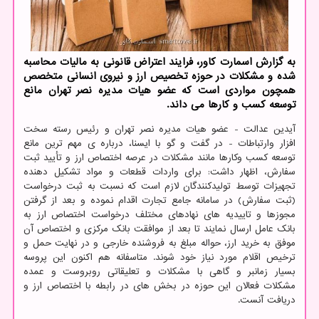
به گزارش اسمارت کاور، فرایند اعتراض قانونی به مالیات محاسبه
شده و مشکلات در حوزه تخصیص ارز و نیروی انسانی متخصص
همچون مواردی است که عضو هیات مدیره نصر تهران مانع
توسعه کسب و کارها می داند.
آیدین عدالت - عضو هیات مدیره نصر تهران و رئیس رسته سخت
افزار وارتباطات - در گفت و گو با ایسنا، درباره ی مهم ترین مانع
توسعه کسب وکارها مانند مشکلات در عرصه اختصاص ارز و تأیید ثبت
سفارش، اظهار داشت: برای واردات قطعات و مواد تشکیل دهنده
تجهیزات توسط تولیدکنندگان لازم است که نسبت به ثبت درخواست
(ثبت سفارش) در سامانه جامع تجارت اقدام نموده و بعد از گرفتن
مجوزها و تاییدیه های نهادهای مختلف درخواست اختصاص ارز به
بانک عامل ارسال نمایند تا بعد از موافقت بانک مرکزی و اختصاص آن
موفق به خرید ارز، حواله مبلغ به فروشنده خارجی و در نهایت حمل و
ترخیص اقلام مورد نیاز خود شوند. متاسفانه هم اکنون این پروسه
بسیار زمانبر و گاهی با مشکلات و تعلیقاتی روبروست و عمده
مشکلات فعالان این حوزه در بخش های در رابطه با اختصاص ارز و
دریافت آنست.