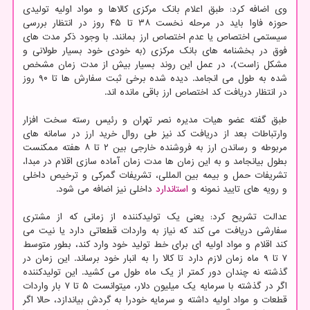
وی اضافه کرد: طبق اعلام بانک مرکزی کالاها و مواد اولیه تولیدی
حوزه فاوا باید در مرحله نخست ۳۸ تا ۴۵ روز در انتظار بررسی
سیستمی اختصاص یا عدم اختصاص ارز بمانند. با وجود ذکر مدت های
فوق در بخشنامه های بانک مرکزی (به خودی خود بسیار طولانی و
مشکل زاست)، در عمل این روند بسیار بیش از مدت زمان مشخص
شده به طول می انجامد. دیده شده برخی ثبت سفارش ها تا ۹۰ روز
در انتظار دریافت کد اختصاص ارز باقی مانده اند.
طبق گفته عضو هیات مدیره نصر تهران و رئیس رسته سخت افزار
وارتباطات بعد از دریافت کد نیز طی روال خرید ارز در سامانه های
مربوطه و رساندن ارز به فروشنده خارجی بین ۲ تا ۸ هفته ممکنست
بطول بیانجامد و به این زمان ها مدت زمان آماده سازی اقلام در مبدا،
تشریفات حمل و بیمه بین المللی، تشریفات گمرکی و ترخیص داخلی
و رویه های تایید نمونه و
استاندارد
داخلی نیز اضافه می شود.
عدالت تشریح کرد: یعنی یک تولیدکننده از زمانی که از مشتری
سفارشی دریافت می کند که نیاز به واردات قطعاتی دارد یا نیت می
کند اقلام و مواد اولیه ای برای خط تولید خود وارد کند، بطور متوسط
۷ تا ۹ ماه زمان لازم دارد تا کالا را به انبار خود برساند. این زمان در
گذشته نه چندان دور کمتر از یک ماه طول می کشید. این تولیدکننده
اگر در گذشته با سرمایه یک میلیون دلار، میتوانست ۵ تا ۷ بار واردات
قطعات و مواد اولیه داشته و سرمایه خودرا به گردش بیاندازد، حالا اگر