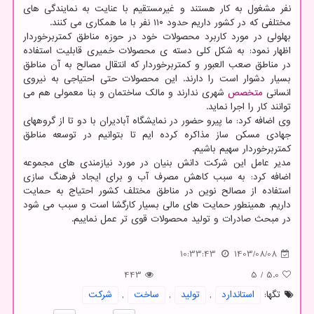
نفر مشغول به کار هستند و غیرمستقیم با عنایت به نمایندگی های
مختلفی که در کشور داریم حدود ۱۱۰ نفر با ما همکاری می کنند.
بهلولی در مورد کاربرد محصولات خود در حوزه مناطق کمتربرخوردار
اظهار نمود: به شکل کلی دسته ی محصولات خمیری قابلیت استفاده
در مناطق صعب العبور و کمتربرخوردار که انتقال مصالح به آن مناطق
بسیار دشوار است را دارند. این محصولات حتی احتیاجی به نیروی
انسانی
متخصص
شهری ندارند و مالک ساختمان و بنا معمولی هم می
توانند کار را اجرا نماید.
وی اضافه کرد: ما پیرو حضور در نمایشگاه آبادیران با دو تا از گروههای
جهادی مسکن ساز مذاکره کرده ایم تا بتوانیم در توسعه مناطق
کمتربرخوردار سهیم باشیم.
مدیر عامل این شرکت دانش بنیان در مورد نیازمندی های مجموعه
اضافه کرد: به سبب کاهش مصرف آب و برای ایجاد فرهنگ سازی
استفاده از مصالح نوین در مناطق مختلف کشور احتیاج به حمایت
داریم. همینطور حمایت های مالی بسیار کارگشا است و سبب می شود
در مبحث صادرات و تولید محصولات قوی تر عمل نماییم.
10:33:43
1403/08/08
443
5
/
5.0
تگها:
استاندارد
,
تولید
,
ساخت
,
شركت