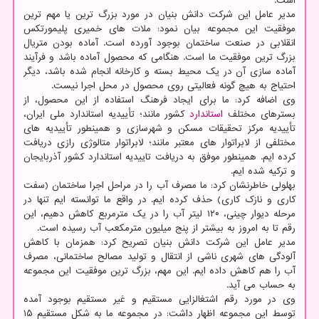
است.
مدیر عامل این شرکت دانش بنیان در مورد بزرگ ترین یا مهم ترین
موفقیت این مجموعه بیان نمود: ملات های خمیری پلیمورتکس
انقلابی در صنعت ساختمان بوجود آورده است. آماده بودن متریال
بزرگ ترین موفقیت ما است. هنگامی که محصول آماده باشد و فرآیند
آماده سازی آن در یک محیط بسته و کارخانه انجام شده باشد، دیگر
احتیاج به هیچ گونه فعالیتی روی محصول در محل اجرا نیست.
وی اضافه کرد: ما برای ایجاد فرهنگ استفاده از این محصول، از
بسترهای مختلف
استاندارد
کشور مانند؛ تأییدیه استاندارد ملی ایران،
تأییدیه مرکز تحقیقات مسکن و شهرسازی و همینطور تأییدیه های
مختلفی از لابراتوار های معتبر مانند؛ لابراتوار متالوژی رازی دریافت
کرده ایم. همینطور موفق به دریافت تاییدیه استاندارد کشور آذربایجان
و ترکیه شده ایم.
بهلولی خاطرنشان کرد: ما مصرف آب را در مراحل اجرا ساختمان (سفت
کاری و نازک کاری) حذف کرده ایم. در واقع ما توانسته ایم تنها در
مرحله دیوار چینی، ۱۲۰ لیتر آب را در یک مترمربع کاهش دهیم، این
رقم تا به امروز به بیشتر از پنج میلیون مترمکعب آب رسیده است.
مدیر عامل این شرکت دانش بنیان تصریح کرد: همزمان با کاهش
آلودگی های شهری ناشی از انتقال و تولید مصالح ساختمانی، مصرف
آب را هم کاهش داده ایم. این مهم، بزرگ ترین موفقیت این مجموعه
به حساب می آید.
وی در مورد رقم اشتغالزایی مستقیم و غیر مستقیم بوجود آمده
توسط این مجموعه اظهار داشت: در مجموعه ما به شکل مستقیم ۱۵