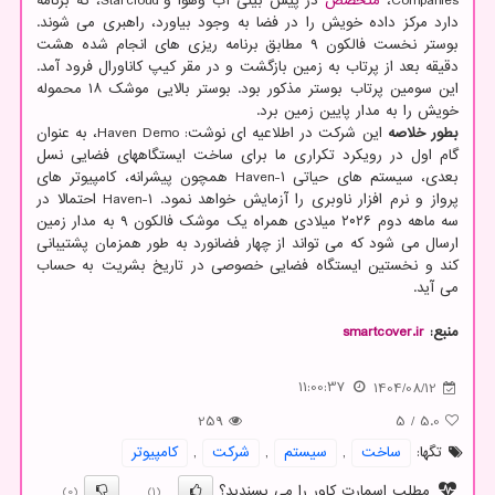
Companies،
متخصص
در پیش بینی آب وهوا و Starcloud، که برنامه
دارد مرکز داده خویش را در فضا به وجود بیاورد، راهبری می شوند.
بوستر نخست فالکون ۹ مطابق برنامه ریزی های انجام شده هشت
دقیقه بعد از پرتاب به زمین بازگشت و در مقر کیپ کاناورال فرود آمد.
این سومین پرتاب بوستر مذکور بود. بوستر بالایی موشک ۱۸ محموله
خویش را به مدار پایین زمین برد.
بطور خلاصه
این شرکت در اطلاعیه ای نوشت: Haven Demo، به عنوان
گام اول در رویکرد تکراری ما برای ساخت ایستگاههای فضایی نسل
بعدی، سیستم های حیاتی Haven-۱ همچون پیشرانه، کامپیوتر های
پرواز و نرم افزار ناوبری را آزمایش خواهد نمود. Haven-۱ احتمالا در
سه ماهه دوم ۲۰۲۶ میلادی همراه یک موشک فالکون ۹ به مدار زمین
ارسال می شود که می تواند از چهار فضانورد به طور همزمان پشتیبانی
کند و نخستین ایستگاه فضایی خصوصی در تاریخ بشریت به حساب
می آید.
منبع:
smartcover.ir
11:00:37
1404/08/12
259
5
/
5.0
تگها:
ساخت
,
سیستم
,
شركت
,
كامپیوتر
مطلب اسمارت کاور را می پسندید؟
(0)
(1)