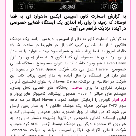
به گزارش اسمارت کاور، اسپیس ایکس ماهواره ای به فضا
فرستاد که زمینه را برای راه اندازی یک ایستگاه فضایی خصوصی
در آینده نزدیک فراهم می آورد.
به گزارش اسمارت کاور به نقل از اسپیس، درهمین راستا یک موشک
فالکون ۹ از مقر فضایی کیپ کاناورال در فلوریدا در ساعت ۵: ۰۹
دقیقه امروز به فضا پرتاب شد و همراه خود چند ماهواره را به مدار
زمین برد. بین ۱۸ محموله ای که فالکون ۹ به مدار زمین برد ابزار
Haven Demo هم وجود داشت که به عنوان مسیرسنج ایستگاه فضایی
خصوصی Haven-1 عمل می کند. شرکت Vast Space در کالیفرنیا در
نظر دارد این ایستگاه را سال آینده به مدار زمین پرتاب کند. این
شرکت در اطلاعیه ای نوشت: Haven Demo، به عنوان نخستین گام در
رویکرد تکراری ما برای
ساخت
ایستگاه های فضایی نسل بعدی،
سیستم های حیاتی Haven-۱ همچون پیشرانه، کامپیوتر های پرواز و
نرم افزار
ناوبری را آزمایش خواهد نمود. Haven-۱ احیانا در سه ماهه
دوم ۲۰۲۶ میلادی همراه یک موشک فالکون ۹ به مدار زمین ارسال
می شود که می تواند از چهار فضانورد بطور همزمان پشتیبانی کند و
اولین ایستگاه فضایی خصوصی در تاریخ بشریت بشمار می رود. به
هر روی ۱۷ محموله دیگر این موشک توسط آژانس ADD کره جنوبی،
شرکت آلمانی اگزولانچ، فرگانی اسپیس ترکیه و شرکت Tomorrow