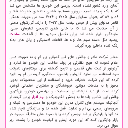
آلمان وارد کشور نشده است. بررسی این خودرو ها مشخص می کند
که با یک پدیده عجیب روبرو هستیم؛ شاسی بلندهای خانواده X۵ و
X۶ و X۷ که بعنوان مدلهای سال ۲۰۲۵ و ۲۰۲۶ سند می خورند، همگی
ظاهر مدلهای پیش از فیس لیفت سال ۲۰۲۲ را دارند. گزارشهای محلی
از آن حکایت می کند که با خالی شدن تدریجی انبارهای اصلی،
سازندگان ناچار شده اند برای تکمیل خودرو ها از قطعات
ساخت
روسیه مثل دسته سیم ها، لوله ها، قطعات لاستیکی و پانل های بدنه
رنگ شده داخلی بهره گیرند.
اخطار شرکت مادر و چالش های فنی کمپانی بی ام و به صورت علنی
اعلام نموده که هیچ نظارتی بر روند ساخت این خودرو ها ندارد و
آوتوتور از کیت های قدیمی و تاریخ گذشته برای مونتاژهای نامرتب
خود استفاده می نماید. کارولین باخمن، سخنگوی گروه بی ام و، تایید
کرده که این شرکت خطرات خرید و استفاده از این محصولات بدون
مجوز را به مقامات دولتی، فروشندگان و مشتریان احتمالی گوشزد
کرده است. از دید کارشناسان لجستیک و مهندسی خودرو، بزرگترین
چالش این شاسی بلندها به بخش الکترونیک و
نرم افزار
برمی گردد. از
آنجائیکه سیستم های کنترل مدرن این خودرو ها دسترسی به شبکه و
سرورهای رسمی بی ام و ندارند، قفل شده اند و سازندگان ناچار شده
اند آنها را باردیگر برنامه نویسی کرده یا با نمونه های متفرقه موجود در
بازار جایگزین کنند که این مورد ایمنی و کیفیت خودرو را بشدت زیر
سوال می برد.