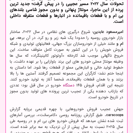
تحولات سال 2022 مسیر عجیبی را در پیش گرفت؛ جدید ترین
پرده از این ماجرا، مونتاژ پنهانی و بدون مجوز شاسی بلندهای
بی ام و با قطعات باقیمانده در انبارها و قطعات متفرقه داخلی
است.
امیرمسعود عابدین:
شروع درگیری های نظامی در سال ۲۰۲۲، ساختار
بازار خودروی روسیه را حدودا یک شبه زیر و رو کرد. در آن برهه،
بی
ام و
مانند خیلی از خودروسازان بزرگ جهانی، فعالیتهای تولیدی و شبکه
فروش خویش را در این کشور به صورت کامل متوقف ساخت. این
خروج ناگهانی موجب شد کارخانه «آوتوتور کالینینگراد» که سال ها
وظیفه مونتاژ محلی خودرو های این برند باوارایی را بر عهده داشت، با
خطوط تولید خالی و انبارهایی مملو از قطعات رها شود. اما داستان به
اینجا ختم نشد؛ کارگران این مجموعه تصمیم گرفتند آستین ها را بالا
بزنند و با همان قطعات باقیمانده، شخصا آغاز به تولید خودرو کنند.
نتیجه این اقدام، فروش ۱۴۵
دستگاه
خودرو در سال قبل بود؛ عددی
که بازتاب دهنده یکی از عجیب ترین پرونده های تولید بدون مجوز
در تاریخ خودرو است.
جهش عجیب فروش خودروهایی با چهره قدیمی برپایه گزارش
carscoops
، طبق گزارش روزنامه روسی «کامرسانت»، بررسی آمارهای
ثبت شده نشان میدهد که فروش خودرو های بی ام و در روسیه طی
سال ۲۰۲۵ نسبت به سال پیش از آن نزدیک به سه برابر شده است.
این رشد در شرایطی اتفاق می افتد که هیچ قطعه رسمی و جدیدی از