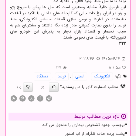
تواند تا ۵ سال خط تولید فعلی را تغذیه کند.
این فرمول دقیقاً مشابه وضعیتی است که سال ها پیش با خروج پژو
و رنو در ایران رخ داد؛ جایی که کارخانه های داخلی با تاکید بر قطعات
باقیمانده در انبارها و بومی سازی قطعات حساس الکترونیکی، خط
تولید را بدون نظارت کمپانی مادر زنده نگه داشتند و مشتریان هم به
سبب انحصار و انسداد بازار، ناچار به پذیرش این خودرو های
تغییریافته با قیمت های نجومی شدند.
۳۲۲
21:38:46
1405/04/14
131
5
/
5.0
تگها:
الكترونیك
,
ایمنی
,
تولید
,
دستگاه
مطلب اسمارت کاور را می پسندید؟
(0)
(1)
X
تازه ترین مطالب مرتبط
برچسب جدید تشخیص بیماری را متحول می کند
پشت پرده حذف تلگرام از اپ استور