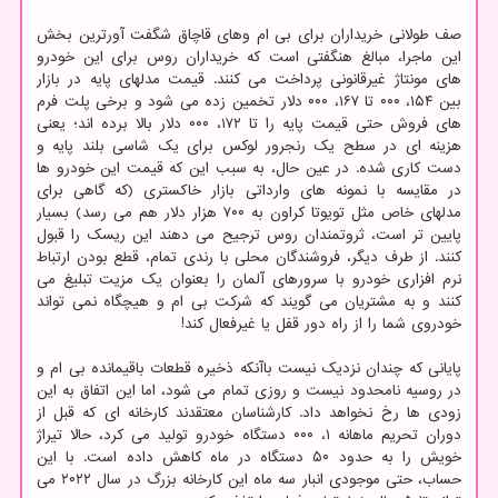
صف طولانی خریداران برای بی ام وهای قاچاق شگفت آورترین بخش
این ماجرا، مبالغ هنگفتی است که خریداران روس برای این خودرو
های مونتاژ غیرقانونی پرداخت می کنند. قیمت مدلهای پایه در بازار
بین ۱۵۴، ۰۰۰ تا ۱۶۷، ۰۰۰ دلار تخمین زده می شود و برخی پلت فرم
های فروش حتی قیمت پایه را تا ۱۷۲، ۰۰۰ دلار بالا برده اند؛ یعنی
هزینه ای در سطح یک رنجرور لوکس برای یک شاسی بلند پایه و
دست کاری شده. در عین حال، به سبب این که قیمت این خودرو ها
در مقایسه با نمونه های وارداتی بازار خاکستری (که گاهی برای
مدلهای خاص مثل تویوتا کراون به ۷۰۰ هزار دلار هم می رسد) بسیار
پایین تر است، ثروتمندان روس ترجیح می دهند این ریسک را قبول
کنند. از طرف دیگر، فروشندگان محلی با رندی تمام، قطع بودن ارتباط
نرم افزاری خودرو با سرورهای آلمان را بعنوان یک مزیت تبلیغ می
کنند و به مشتریان می گویند که شرکت بی ام و هیچگاه نمی تواند
خودروی شما را از راه دور قفل یا غیرفعال کند!
پایانی که چندان نزدیک نیست باآنکه ذخیره قطعات باقیمانده بی ام و
در روسیه نامحدود نیست و روزی تمام می شود، اما این اتفاق به این
زودی ها رخ نخواهد داد. کارشناسان معتقدند کارخانه ای که قبل از
دوران تحریم ماهانه ۱، ۰۰۰ دستگاه خودرو تولید می کرد، حالا تیراژ
خویش را به حدود ۵۰ دستگاه در ماه کاهش داده است. با این
حساب، حتی موجودی انبار سه ماه این کارخانه بزرگ در سال ۲۰۲۲ می