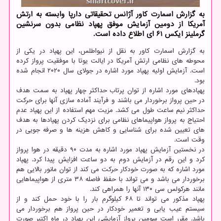
به گزارش اسمارت كاور آژانس تحقیقاتی دارپا وابسته به ارتش
آمریكا از دومین آزمایش موفق پهپاد نظامی بدون سرنشین
گرملینز ایكس ۶۱ ای اطلاع داده است.
به گزارش اسمارت کاور به نقل از نیواطلس، این پهپاد در یکی از
محوطه های نظامی ارتش آمریکا در ایالت یوتا با موفقیت پرواز کرده
است. آزمایش اولیه پهپاد مورد اشاره در جولای سال ۲۰۲۰ انجام شده
بود.
پهپادهای مورد اشاره از توان پرتاب حداکثر چهار پهپاد به سمت هدف
در حین پرواز برخوردار می باشند و فرآیند آماده سازی آنها برای حرکت
حداکثر نیم ساعت طول می کشد. مزیت مهم استفاده از این پهپاد عدم
احتیاج به پرواز هواپیماهای نظامی برای نزدیک کردن پهپادها به هدف
های تعیین شده برای شناسایی و کاهش هزینه ها و صرفه جویی در
وقت است.
در نخستین آزمایش پهپاد مورد اشاره به مدت ۹۰ دقیقه در هوا پرواز
کرد و این رقم در آزمایش دوم به دو ساعت افزایش پیدا کرد. پهپاد
مورد اشاره که به صورت خودکار حرکت می کند از توان مانور بالایی هم
برخوردار می باشد و می تواند با حفظ فاصله ۳۸ متری از هواپیماهایی
مانند هرکولس سی ۱۳۰ آنها را همراهی کند.
پهپاد مذکور می تواند تا ۶۸ کیلوگرم بار را با خود حمل کند و از
سیستم عیب یابی و تعمیر خودکار در حین پرواز هم برخوردار می
باشد. مقرر است سومین پرواز آزمایشی این پهپاد در ماه اکتبر صورت