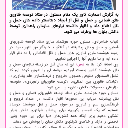
به گزارش اسمارت كاور یك مقام مسئول در ستاد توسعه فناوری
های فضایی و حمل و نقل از ایجاد دیتاسنتر داده های حمل و
نقل اطلاع داد و اظهار داشت: نیازهای سازمان راهداری توسط
دانش بنیان ها برطرف می شود.
شهاب خدامرادی، مسئول حوزه هوشمند سازی ستاد توسعه فناوریهای
فضایی و حمل و نقل پیشرفته در گفتگو با خبرنگار مهر اظهار نمود: در
زمینه هوشمندسازی فناوری های حمل و نقل اقداماتی را مد نظر قرار
داده ایم و بنا داریم آنها را اجرایی نماییم.
وی اضافه کرد: بنا به
تجربه
ای که سال قبل در زمینه نیازهای حمل و
نقل هوشمند کشور بدست آوردیم برنامه ای را تدوین کرده ایم که
شامل قسمتهای متنوعی همچون «ترویج و فرهنگسازی علم وفناوری»،
«تبادلات فناوری بین المللی»، «توسعه فناوریهای راهبردی»، «توسعه
ابزارهای محصولات دانش بنیان» و… می شود.
مسئول حوزه هوشمند سازی ستاد توسعه فناوریهای فضایی و حمل و
نقل پیشرفته درباب این محورها اظهار داشت: در امتداد ترویج و
فرهنگسازی علم و فناوری در حوزه حمل و نقل هوشمند درصدد
هستیم که یک انجمن یکپارچه برای پوشش شرکتهای دانش بنیان
تشکیل دهیم برای اینکه همه کشورهای دنیا برای این حوزه چنین
انجمنی را دارند و خلاهای شرکتهای دانش بنیان را پوشش می دهند.
خدامرادی اشاره کرد: برای جلوگیری از موازی کاری در بخش حمل و