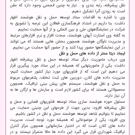
نقل پیشرفته، رتبه بندی و… نیاز به چنین انجمنی وجود دارد که مقرر
است به زودی آنرا تشکیل دهیم.
وی با اشاره به اقدامات ستاد توسعه حمل و نقل هوشمند اظهار
داشت: بنا داریم در امتداد فرهنگسازی فعالان این عرصه را تشویق به
شرکت در نمایشگاههای ملی و بین المللی و از آنها حمایت نماییم.
به گفته وی استارت آپهای هوشمند، سخت افزار و نرم افزارهای مرتبط
و مدیریت ناوگان هوشمند همچون بخش هایی هستند که می توانند
در این نمایشگاهها حضور پیدا کنند و از حضور آنها حمایت می نماییم.
ایجاد دیتا سنتر از داده های حمل و نقل
وی درباب ماموریت دیگر ستاد توسعه حمل و نقل پیشرفته اظهار
داشت: یکی از ماموریتهایی که همیشه در این ستاد مورد پیگیری قرار
می دهیم این است که از فناوریهای مورد نیاز کشور حمایت کنیم؛
مدیریت داده های کلان، دوربین های ثبت تخلف، پلتفرمهای مربوط
به حمل و نقل هوشمند، سیستم های پیش بینی ترافیک، همچون
محصولاتی هستند که برای کشور لازم است و سازمان ها و ارگان ها به
آن نیاز دارند.
مسئول حوزه هوشمند سازی ستاد توسعه فناوریهای فضایی و حمل و
نقل پیشرفته افزود: بدین جهت از طرحهای این چنینی حمایت می
نماییم تا بتوانیم شاهد توسعه هوشمند حمل و نقل در کشور باشیم.
وی افزود: یکی از موضوعاتی که همیشه مورد توجه است، مدیریت
داده های کلان است که در اختیار سازمانهایی همچون مرکز کنترل
ترافیک شهرداری قرار می گیرد این داده ها حالا متمرکز نیستند و در