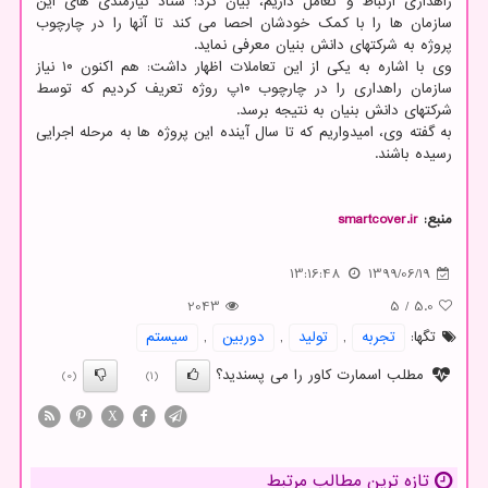
راهداری ارتباط و تعامل داریم، بیان کرد: ستاد نیازمندی های این
سازمان ها را با کمک خودشان احصا می کند تا آنها را در چارچوب
پروژه به شرکتهای دانش بنیان معرفی نماید.
وی با اشاره به یکی از این تعاملات اظهار داشت: هم اکنون ۱۰ نیاز
سازمان راهداری را در چارچوب ۱۰پ روژه تعریف کردیم که توسط
شرکتهای دانش بنیان به نتیجه برسد.
به گفته وی، امیدواریم که تا سال آینده این پروژه ها به مرحله اجرایی
رسیده باشند.
منبع:
smartcover.ir
13:16:48
1399/06/19
2043
5
/
5.0
تگها:
تجربه
,
تولید
,
دوربین
,
سیستم
مطلب اسمارت کاور را می پسندید؟
(0)
(1)
X
تازه ترین مطالب مرتبط