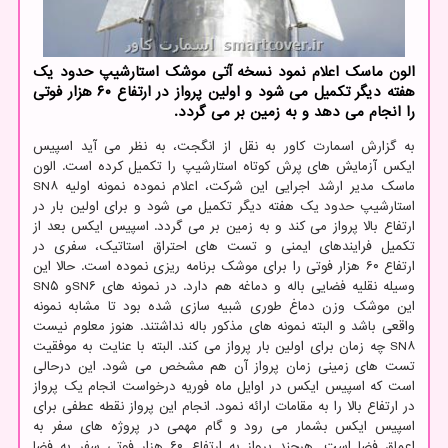
الون ماسك اعلام نمود نسخه آتی موشك استارشیپ حدود یك
هفته دیگر تكمیل می شود و اولین پرواز در ارتفاع ۶۰ هزار فوتی
را انجام می دهد و به زمین بر می گردد.
به گزارش اسمارت کاور به نقل از انگجت، به نظر می آید اسپیس
ایکس آزمایش های پرش کوتاه استارشیپ را تکمیل کرده است. الون
ماسک مدیر ارشد اجرایی این شرکت، اعلام نموده نمونه اولیه SN۸
استارشیپ حدود یک هفته دیگر تکمیل می شود و برای اولین بار در
ارتفاع بالا پرواز می کند و به زمین بر می گردد. اسپیس ایکس بعد از
تکمیل فرایندهای ایمنی و تست های احتراق استاتیک، سفری در
ارتفاع ۶۰ هزار فوتی را برای موشک برنامه ریزی نموده است. حالا این
وسیله نقلیه فضایی باله و دماغه هم دارد. در نمونه های SN۶و SN۵
این موشک وزن دماغ طوری شبیه سازی شده بود تا مشابه نمونه
واقعی باشد و البته نمونه های مذکور باله نداشتند. هنوز معلوم نیست
SN۸ چه زمان برای اولین بار پرواز می کند. البته با عنایت به موفقیت
تست های زمینی زمان پرواز آن هم مشخص می شود. این درحالی
است که اسپیس ایکس در اوایل ماه فوریه درخواست انجام یک پرواز
در ارتفاع بالا را به مقامات ارائه نمود. انجام این پرواز نقطه عطفی برای
اسپیس ایکس بشمار می رود و گام مهمی در پروژه های سفر به
اعماق فضا است. هرچند پرواز به ارتفاع ۶۰ هزار فوتی سفر به فضا