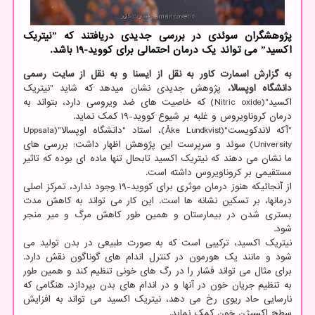
پژوهشگران سوئدی در بررسی جدیدی دریافتند كه ˮنیتریك
اكسیدˮ می تواند یك درمان احتمالی برای كووید-19 باشد.
به گزارش اسمارت کاور به نقل از ایسنا و به نقل از سایت رسمی
دانشگاه اوپسالا،
پژوهش جدیدی نشان میدهد که شاید "نیتریک
اکسید"(Nitric oxide) که خاصیت های ضد ویروسی دارد، بتواند به
درمان کروناویروس و غلبه بر شیوع کووید-۱۹ کمک نماید.
"آکه لاندکویست"(Åke Lundkvist)، استاد "دانشگاه اوپسالا"(Uppsala
University) سوئد و سرپرست این پژوهش اظهار داشت: بررسی های
ما نشان می دهند که نیتریک اکسید تابحال تنها ماده ای بوده که تاثیر
مستقیمی بر کروناویروس داشته است.
از آنجائیکه هنوز درمان موثری برای کووید-۱۹ وجود ندارد، تمرکز اصلی
درمانها، بر تسکین نشانه ها است. این کار می تواند به کاهش مدت
بستری شدن در بیمارستان و همین طور کاهش مرگ و میر منجر
شود.
نیتریک اکسید، ترکیبی است که به صورت طبیعی در بدن تولید می
شود و مانند یک هورمون در کنترل اندام های گوناگون نقش دارد.
برای مثال می تواند فشار را در رگ های خونی تنظیم کند و همین طور
به تنظیم جریان خون در آنها و در اندام های بدن بپردازد. هنگامی که
نارسایی حاد ریوی رخ می دهد، نیتریک اکسید می تواند به افزایش
سطح اکسیژن خون کمک نماید.