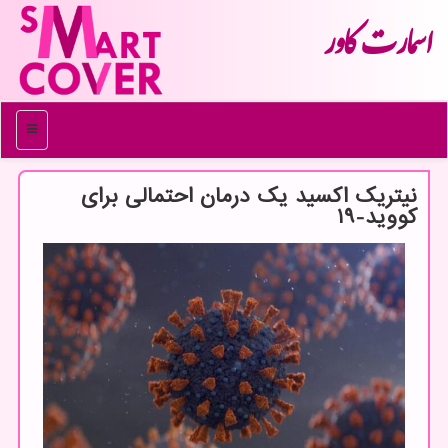
اسمارت كاور
منو
نیتریك اكسید یك درمان احتمالی برای
كووید-۱۹