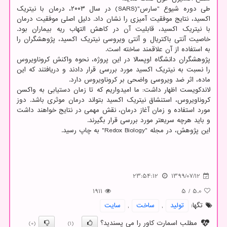
طی دوره شیوع "سارس"(SARS) در سال ۲۰۰۳، درمان با نیتریک
اکسید، نتایج موفقیت آمیزی را نشان داد. دلیل اصلی موفقیت درمان
با نیتریک اکسید، قابلیت آن در کاهش التهاب ریه بیماران بود.
خاصیت آنتی باکتریال و آنتی ویروسی نیتریک اکسید، پژوهشگران را
به استفاده از آن علاقمند ساخته است.
پژوهشگران دانشگاه اوپسالا در این پروژه، نحوه واکنش کروناویروس
را نسبت به نیتریک اکسید مورد بررسی قرار دادند و دریافتند که این
ماده، اثر ضد ویروسی واضحی بر کروناویروس دارد.
لاندکویست اظهار داشت: ما امیدواریم که تا زمان دستیابی به واکسن
کروناویروس، استنشاق نیتریک اکسید بتواند درمان موثری باشد. دوز
مورد استفاده و زمان آغاز درمان، نقش مهمی در نتایج خواهند داشت
و باید هرچه سریعتر مورد بررسی قرار بگیرند.
این پژوهش، در مجله "Redox Biology" به چاپ رسید.
23:54:12
1399/07/12
1911
5
/
5.0
تگها:
تولید
,
ساخت
,
سایت
مطلب اسمارت کاور را می پسندید؟
(0)
(1)