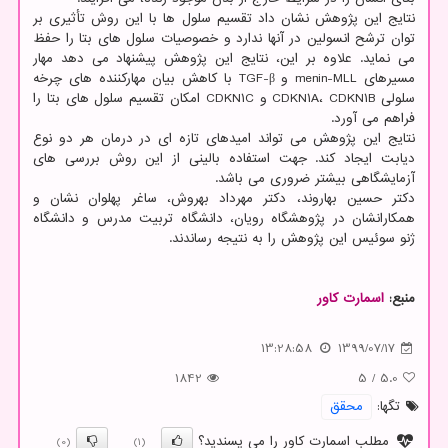
نتایج این پژوهش نشان داد تقسیم سلول ها با این روش تأثیری بر
توان ترشح انسولین در آنها ندارد و خصوصیات سلول های بتا را حفظ
می نماید. علاوه بر این، نتایج این پژوهش پیشنهاد می دهد مهار
مسیرهای menin-MLL و TGF-β با کاهش بیان مهارکننده های چرخه
سلولی CDKN۱A، CDKN۱B و CDKN۱C امکان تقسیم سلول های بتا را
فراهم می آورد.
نتایج این پژوهش می تواند امیدهای تازه ای در درمان هر دو نوع
دیابت ایجاد کند. جهت استفاده بالینی از این روش بررسی های
آزمایشگاهی بیشتر ضروری می باشد.
دکتر حسین بهاروند، دکتر مهرداد بهروش، ساغر پهلوان نشان و
همکارانشان در پژوهشگاه رویان، دانشگاه تربیت مدرس و دانشگاه
ژنو سوئیس این پژوهش را به نتیجه رساندند.
منبع:
اسمارت كاور
13:28:58
1399/07/17
1842
5
/
5.0
تگها:
محقق
مطلب اسمارت کاور را می پسندید؟
(0)
(1)