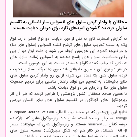
محققان با وادار كردن سلول های انسولین ساز انسانی به تقسیم
سلولی درصدد گشودن امیدهای تازه برای درمان دیابت هستند.
به گزارش اسمارت کاور به نقل از مهر، دیابت دو نوع اصلی دارد، نوع
یک به سبب تخریب سلول های ترشح کننده انسولین (سلول های بتا)
و در نتیجه کمبود این هورمون ایجاد می شود و علت نوع دو از بین
رفتن حساسیت سلول های پاسخ دهنده به انسولین (مانند سلول های
عضلانی که جذب کننده گلوکز هستند) نسبت به این هومون است.
در هر دو نوع این بیماری بالارفتن قند خون (هایپرگلیسمیا) و تخریب
توده سلول های بتا دیده می شود؛ ازاین رو وادار کردن سلول های
بتای باقیمانده به تقسیم می تواند راهکار مناسبی برای ترمیم جمعیت
سلول های بتا و درمان هر دو نوع دیابت باشد.
با همین هدف، محققان کشور پژوهشی را طراحی کردند که طی آن اثر
ریزمولکول های گوناگون بر تقسیم سلول های بتای انسان بررسی
گردید.
نتایج این پژوهش که در مجله بین المللی European Journal of Cell
Biology به چاپ رسیده است، نشان داد، ریزمولکول هایی که مهارکننده
برهم کنش menin-MLL هستند و ریزمولکول هایی که مهارکننده مسیر
TGF-β هستند، در کنار هم (به شکل سینرژیک) تقسیم سلول های
بتای انسان را در شرایط خارج از بدن موجود زنده، می افزایند.