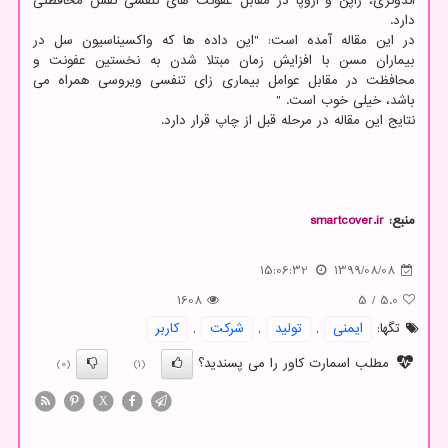
اندونزی، ژاپن و اروپا در مقابل عفونت های تنفسی نقش محافظتی
دارد.
در این مقاله آمده است: "این داده ها که واکسیناسیون سل در
بیماران مسن با افزایش زمان مبتلا شدن به نخستین عفونت و
محافظت در مقابل عوامل بیماری زای تنفسی ویروسی همراه می
باشد، خیلی خوب است. "
نتایج این مقاله در مرحله قبل از چاپ قرار دارد.
منبع:
smartcover.ir
15:06:32
1399/08/08
1608
5
/
5.0
تگها:
ایمنی
,
تولید
,
شركت
,
كاربر
مطلب اسمارت کاور را می پسندید؟
(0)
(1)
X