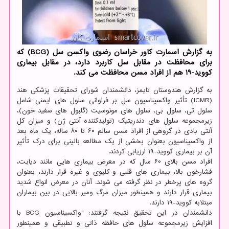
به گزارش اسمارت كاور خراسان رضوی واكسن سل (BCG) كه
برای محافظت در مقابل سل كاربرد دارد، در مقابل بیماری
كووید-۱۹ هم از افراد مسن محافظت می كند.
به گزارش هندوستان تایمز، دانشمندان شورای تحقیقات پزشکی هند
(ICMR) تأثیر واکسیناسیون سل بر فراوانی سلول های ایمنی شامل
سلول تی، سلول بی، سلول های مونوسیت (گلبول های سفید خون)،
زیرمجموعه سلول های دندریتیک (تولیدکننده آنتی ژن) و میزان کل
آنتی بادی در گروهی از افراد مسن سالم ۶۰ تا ۸۰ ساله، یک ماه بعد
از واکسیناسیون بعنوان بخشی از یک مطالعه بالینی برای درک تأثیر
آن بر بیماری کووید-۱۹ ارزیابی کردند.
افراد مسن بالای ۶۰ سال که در معرض بیماری هایی مانند دیابت،
فشارخون بالا، بیماری های قلبی و کلیوی و غیره قرار دارند، بعنوان
گروه های پرخطر در نظر گرفته می شوند. آنان در معرض انواع شدید
بیماری قرار دارند و همینطور میزان مرگ ومیر بالایی در بین بیماران
مبتلابه کووید-۱۹ دارند.
دانشمندان در این تحقیق نتیجه گرفتند: "واکسیناسیون BCG با
افزایش زیرمجموعه سلول های حافظه ذاتی و تطبیقی و همینطور