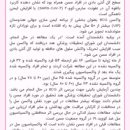
سطح کل آنتی بادی در افراد مسن همراه بود که نشان دهنده کاربرد
بالقوه آن در عفونت سارس-کوو-۲ (SARS-CoV-۲) با افزایش ایمنی
ناهمگن است.
واکسن BCG بعنوان بخشی از برنامه ایمن سازی جهانی هندوستان
(UIP) بیشتر از ۵۰ سال پیش به راه افتاده است و برای نوزادان تازه
متولدشده تجویز می شود.
در بیانیه دانشمندان آمده است: "در یک مطالعه در حال انجام،
دانشمندان این شورای تحقیقات پزشکی هند دریافتند که واکسن سل
سبب افزایش تحریک واکنش سلول های حافظه و تولید کل آنتی بادی
در افراد مسن می شود. "
از ماه ژوئیه تا سپتامبر، ۸۶ نفر ازجمله ۵۴ فرد واکسینه شده و ۳۲ فرد
واکسینه نشده در این مطالعه شرکت کردند و تمام افراد واکسینه شده
یک ماه بعد از واکسیناسیون پیگیری شدند.
متوسط سن در گروه واکسینه شده ۶۵ سال (بین ۶۰ تا ۷۸ سال) و در
گروه واکسینه نشده ۶۳ سال (۶۰ تا ۸۰ سال) بود.
چندین آزمایش بالینی جهت بررسی اثر BCG در حال انجام می باشد.
دانشمندان شورای تحقیقات پزشکی هند تحقیق در مورد افراد مسن را
انجام دادند چونکه بیشتر مطالعات در این مورد نقش واکسن سل را
در محافظت از کارکنان مراقبت های بهداشتی و سایر افراد ارزیابی می
نماید. مطالعات بسیار اندکی در حال بررسی اثر محافظتی واکسیناسیون
سل ضد کووید-۱۹ در گروه جمعیت مسن است.
مطالعات قبلی در افراد مسن نشان داده است که واکسیناسیون سل در