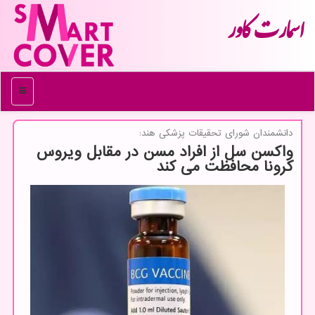
اسمارت كاور
منو
دانشمندان شورای تحقیقات پزشكی هند:
واكسن سل از افراد مسن در مقابل ویروس
كرونا محافظت می كند