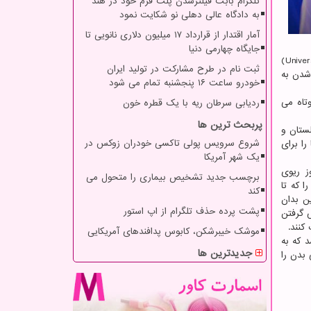
تلگرام بابت فیلترشدن پلت فرم خود در هند
به دادگاه عالی دهلی نو شکایت نمود
آمار اقتدار از قرارداد ۱۷ میلیون دلاری نانویی تا
جایگاه چهارمی دنیا
علت این بیماری تا حالا ناشناخته بوده است اما یک پژوهش جدید که در مقیاس بزرگ و به سرپرستی "دانشگاه اکستر"(University of Exeter)
ثبت نام در طرح مشارکت در تولید ایران
افزایش ریسک مبتلاشدن به
خودرو ساعت ۱۶ پنجشنبه تمام می شود
تاه می
ردیابی سرطان ریه با یک قطره خون
پربحث ترین ها
انشگاه باث"(University of Bath) و "دانشگاه لستر"(University of Leicester) انگلستان و
شروع سرویس پولی تاکسی خودران زوکس در
دادند و آنها را برای
یک شهر آمریکا
روز ریوی
برچسب جدید تشخیص بیماری را متحول می
 که تا
کند
ن بدان
پشت پرده حذف تلگرام از اپ استور
ش گرفتن
کنند.
موشک خیبرشکن، کابوس پدافندهای آمریکایی
د که به
جدیدترین ها
 در پایانه های DNA می تواند توانایی بدن را