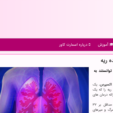
آموزش
درباره اسمارت كاور
ه ریه
وانستند به
ل اکسپرس
، یک
یه را که یک
ئه درمان های
"فیبروز ریوی ایدیوپاتیک"(Idiopathic pulmonary fibrosis)، حداقل بر ۳۲
مرگ و میرهای