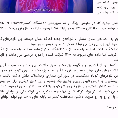
خیص داده می
ن بیماری، زخم
 ها گسترش می
انگلستان صورت گرفته است، نشان میدهد تلومرهای کوتاه که مولفه های محافظتی هستند و در پایانه DNA وجود دارند، با 
 به "تصادفی سازی مندلی"، شواهدی یافته اند که نشان میدهد این تلومرهای کو
، خود این بیماری نیز می تواند به کوتاه شدن تلومر منجر شود.
گروه پژوهشی دانشگاه اکستر در این پروژه، با پژوهشگران "د
همین طور بیماران مبتلا به فیبروز ریوی ایدیوپاتیک همکاری کردند. آنها داده های مربوط به ۱۳۰۰ شرکت کننده را مورد بررسی قرار 
د.
Chris Sco)، پژوهشگر دانشگاه اکستر و از اعضای این گروه پژوهشی اظهار داشت: پی بردن به سبب فیب
رائه درمان های موثر، بسیار چالش برانگیز است. پژوهش ما، قوی ترین شواهدی را
اشتن تلومرهای کوتاه ممکنست در بروز این بیماری وحشتناک نقش داشته باشد. ای
پیشگیری یا درمان فیبروز ریوی ایدیوپاتیک باشیم و این دلیل دیگری برای در پی
رد که کاهش استرس و افزایش ورزش کردن بتوانند به بلندتر ماندن تلومرها کمک 
 می شوند اما اگر روند کوتاه شدن آنها سرعت بگیرد، می تواند یکی از عواملی باش
بروز مشکلات سلامتی می انجامد و ممکنست با افزایش سن، با آن رو به رو شویم. داشتن محافظت کمتر