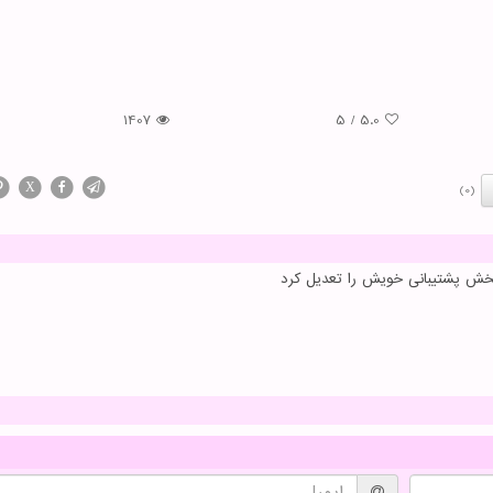
1407
5
/
5.0
X
(0)