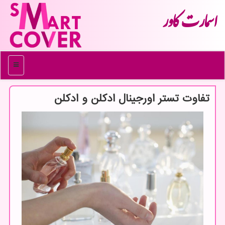
اسمارت كاور
منو
تفاوت تستر اورجینال ادكلن و ادكلن