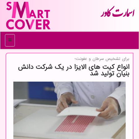
اسمارت كاور
منو
برای تشخیص سرطان و عفونت؛
انواع كیت های الایزا در یك شركت دانش
بنیان تولید شد