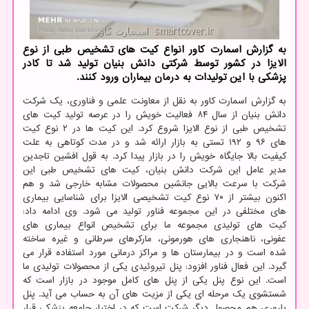
به گزارش اسمارت کاور انواع کیت های تشخیص طبی از نوع
الایزا در کشور توسط شرکتی دانش بنیان تولید شد تا کادر
پزشکی با این تولیدات به درمان بیماران ورود کنند.
به گزارش اسمارت کاور به نقل از معاونت علمی و فناوری، یک شرکت
دانش بنیان از سال ۸۴ فعالیت خویش را در عرصه تولید کیت های
تشخیص طبی از نوع الایزا شروع کرد. این کیت ها در ۲ نوع کیت
های ۹۶ و ۱۹۲ تستی به بازار ارائه شد و در مدت کوتاهی به علت
کیفیت بالا جایگاه خویش را در بازار پیدا کرد. به قول افشین تاجدین
مدیر عامل این شرکت دانش بنیان، کیت های تشخیص طبی این
شرکت با سرعت بالایی جانشین محصولات مشابه خارجی شد و هم
اکنون بیشتر از ۷۰ نوع کیت تشخیصی الایزا برای شناسایی بیماری
های مختلفی در این مجموعه فناور تولید می شود. وی ادامه داد:
کیت های تولیدی مجموعه ما برای تشخیص انواع بیماری های
عفونی، ناهنجاری های هورمونی، مارکرهای سرطانی و غیره ساخته
شده است و در بیمارستان ها و مراکز درمانی مورد استفاده قرار می
گیرد. این فعال فناور افزود: پنل تیروئیدی یکی از محصولات تولیدی ما
است. این نوع پنل یکی از پنل های کامل موجود در بازار است که
شستشوی یک مرحله ای یکی از مزیت های آن به حساب می آید. پنل
باروری هم محصول دیگر شرکت است که در اختیار جامعه پزشکی قرار