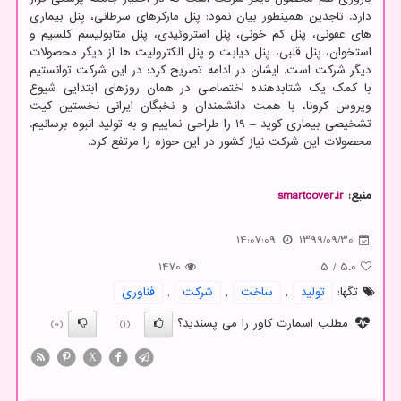
دارد. تاجدین همینطور بیان نمود: پنل مارکرهای سرطانی، پنل بیماری
های عفونی، پنل کم خونی، پنل استروئیدی، پنل متابولیسم کلسیم و
استخوان، پنل قلبی، پنل دیابت و پنل الکترولیت ها از دیگر محصولات
دیگر شرکت است. ایشان در ادامه تصریح کرد: در این شرکت توانستیم
با کمک یک شتابدهنده اختصاصی در همان روزهای ابتدایی شیوع
ویروس کرونا، با همت دانشمندان و نخبگان ایرانی نخستین کیت
تشخیصی بیماری کوید – ۱۹ را طراحی نماییم و به تولید انبوه برسانیم.
محصولات این شرکت نیاز کشور در این حوزه را مرتفع کرد.
منبع:
smartcover.ir
14:07:09
1399/09/30
1470
5
/
5.0
تگها:
تولید
,
ساخت
,
شركت
,
فناوری
مطلب اسمارت کاور را می پسندید؟
(0)
(1)
X