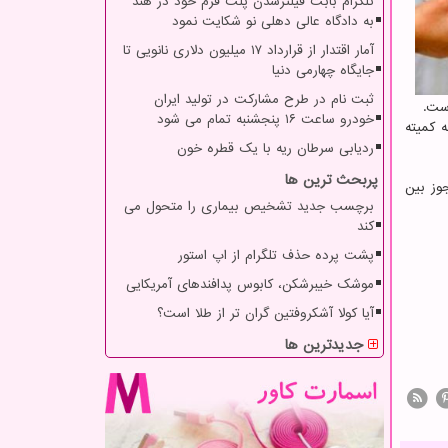
تلگرام بابت فیلترشدن پلت فرم خود در هند
به دادگاه عالی دهلی نو شکایت نمود
آمار اقتدار از قرارداد ۱۷ میلیون دلاری نانویی تا
جایگاه چهارمی دنیا
ثبت نام در طرح مشارکت در تولید ایران
است.
خودرو ساعت ۱۶ پنجشنبه تمام می شود
 کمیته
ردیابی سرطان ریه با یک قطره خون
پربحث ترین ها
وز بین
برچسب جدید تشخیص بیماری را متحول می
کند
پشت پرده حذف تلگرام از اپ استور
موشک خیبرشکن، کابوس پدافندهای آمریکایی
آیا کولا آشکروفتین گران تر از طلا است؟
جدیدترین ها