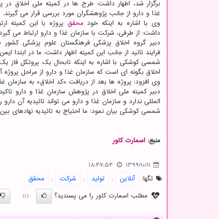
برگزار شد، اظهار داشت: طرح ها در کمیته ملی اخلاق در 
غذا و دارو از جانب پژوهشگران مورد بررسی قرار می گیرند.
وی با اشاره به اینکه خود
محقق
پروژه با این کمیته ارتبا
داشت: از طرفی، شرکت با سازمان غذا و دارو ارتباط می گیرد.
دبیر گروه اخلاق پزشکی فرهنگستان علوم پزشکی کشور ض
فرایند تائید از جانب این کمیته اظهار داشت: ما در ابتدا ای
شمسی کوشکی با اشاره به اینکه تابحال یک پروتکل فاز یک د
اخلاق بگونه ای است که سازمان غذا و دارو از مراحل پروژه آگ
وی افزود: پروژه ها بعد از دریافت «کد اخلاق» به سازمان غذا 
دبیر کمیته ملی اخلاق در پژوهش سازمان غذا و دارو تاک
المللی ندارد و سازمان غذا و دارو می تواند تائیدیه آن دارو را 
شمسی کوشکی بیان نمود: ما احتیاج به تائیدیه نهادهای بین المللی نداریم ام
منبع:
اسمارت كاور
18:47:54
1399/10/11
تگها:
آنلاین
,
تولید
,
شركت
,
محقق
مطلب اسمارت کاور را می پسندید؟
(1)