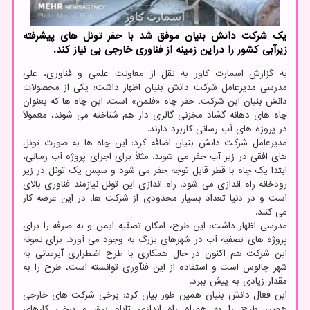
یک شرکت دانش بنیان موفق شد با حفر تونل های پیشرفته
زیرآبی کشور را دراین زمینه از فناوری خارجی بی نیاز کند.
به گزارش اسمارت کاور به نقل از معاونت علمی و فناوری، علی
مدرسی مدیرعامل شرکت دانش بنیان اظهار داشت: یکی از محصولات
دانش بنیان این شرکت، حفر چاه «فلمن» است. این چاه ها که بعنوان
چاه های دهانه گشاد مخزنی گالری دار هم شناخته می شوند، معمولاً
در پروژه های آب رسانی کاربرد دارند.
مدیرعامل شرکت دانش بنیان اضافه کرد: این چاه ها به صورت تونل
های افقی در زیر آب حفر می شوند. مثلاً برای اجرای پروژه آب رسانی،
ابتدا یک چاه با قطر قابل توجه حفر می شود و سپس یک تونل در زیر
رودخانه راه اندازی می شود. راه اندازی این تونل نیازمند فناوری بالای
است و در دنیا تعداد بسیار محدودی از شرکت ها، در این عرصه کار
می کنند.
مدرسی اظهار داشت: این طرح، امکان تصفیه ایمن و به صرفه را برای
پروژه های تصفیه آب در شهرهای بزرگ به وجود می آورد. برای نمونه
این شرکت هم اکنون در حال همکاری با طرح اضطراری آبرسانی به
شهر چالوس است و استفاده از این فنآوری توانسته است، طرح را به
مقدار زیادی به پیش ببرد.
این فعال دانش بنیان همین طور بیان کرد: برخی شرکت های خارجی
همین طرح را به همراه راه اندازی تابلو برق و برخی کارهای