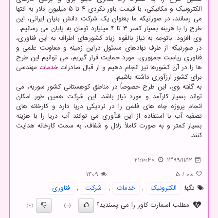
الکترونیک و مکانیکی، با قیمت باور نکردی ۴ تا ۵ میلیون دلار به انتها
می رسانند، در صورتیکه ما بعنوان یک شرکت دانش بنیان ایرانی، این
طرح را با هزینه بسیار کمتر ۳ تا ۴ میلیارد تومان به پایان می رسانیم.
وی افزود: باتوجه به نیاز بالقوه زیاد کشورهای اطراف به این فناوری،
در صورتیکه از طرف نهادهای مسئول دراین زمینه و معاونت علمی و
فناوری ریاست جمهوری، مورد حمایت قرار گیریم، می توانیم این طرح
ها را در آن کشورها نیز انجام دهیم و از قبال صادرات
خدمات
مهندسی
برای کشور ارزآوری داشته باشیم.
به گفته وی، این طرح خصوصاً در مناطق کوهستانی کشور سوریه، می
تواند بسیار کارآمد و مورد نیاز باشد. این شرکت همین طور امکان
انجام پروژه چاه های فلمن را در نزدیکی دریا دارد و کارخانه های
تصفیه آب با استفاده از این فنآوری می توانند آب دریا را با هزینه
بسیار کمتر و به صورت کاملاً زلال و شفاف، به سمت کارخانه هدایت
کنند.
21:10:40
1399/11/12
1409
5
/
0.0
تگها:
الكترونیك
,
خدمات
,
شركت
,
فناوری
مطلب اسمارت کاور را می پسندید؟
(0)
(0)