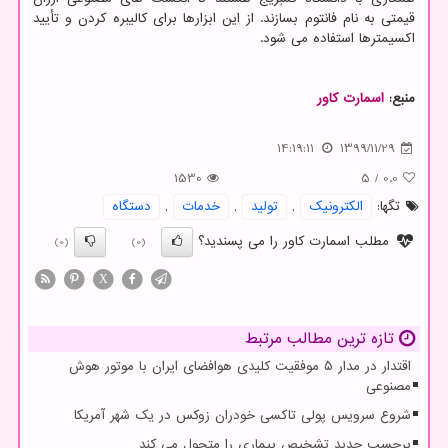
قیمتی به نام فانتوم بسازند. از این ابزارها برای کالیبره کردن و تأیید
اکسیمترها استفاده می شود.
منبع:
اسمارت كاور
14:19:11
1399/11/29
1530
5
/
0.0
تگها:
الكترونیك
,
تولید
,
خدمات
,
دستگاه
مطلب اسمارت کاور را می پسندید؟
(0)
(0)
X
تازه ترین مطالب مرتبط
اقتدار در مدار ۵ موفقیت کلیدی هوافضای ایران با موتور هوش
مصنوعی
شروع سرویس پولی تاکسی خودران زوکس در یک شهر آمریکا
برچسب جدید تشخیص بیماری را متحول می کند