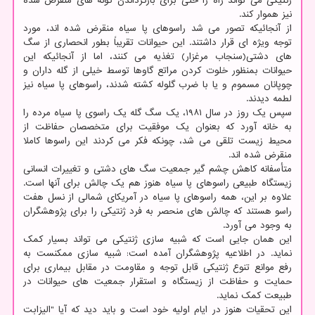
ژنتیکی می تواند راه را حتی برای بازگرداندن گونه های منقرض شده
نیز هموار کند.
از آنجائیکه تصور می شد راسوهای پا سیاه منقرض شده اند، مورد
توجه ویژه ای قرار داشتند. این حیوانات تقریباً بطور انحصاری از سگ
های دشتی(سنجاب مرغزار) تغذیه می کنند، اما از آنجائیکه این
حیوانات بمنظور خلوت کردن مراتع گاوها توسط خیلی از گله داران و
چوپانان مسموم و یا با ضرب گلوله کشته شدند، راسوهای پا سیاه نیز
لطمه دیدند.
سپس یک روز در سال ۱۹۸۱، یک سگ گله یک راسوی پا سیاه مرده را
به خانه آورد که بعنوان یک موفقیت برای متخصصان حفاظت از
محیط زیست تلقی می شد، چونکه فکر می کردند این راسوها کاملا
منقرض شده اند.
متأسفانه کاهش چشم گیر جمعیت سگ های دشتی و تغییرات انسانی
زیستگاه طبیعی راسوهای پا سیاه هنوز هم یک چالش برای آنها است.
علاوه بر این، همه راسوهای پا سیاه در آمریکای شمالی از نسل هفت
راسو هستند که چالش های منحصر به فرد ژنتیکی را برای پژوهشگران
به وجود می آورد.
این همان جایی است که شبیه سازی ژنتیکی می تواند بسیار کمک
نماید. در اطلاعیه پژوهشگران آمده است: شبیه سازی ممکنست به
رفع موانع تنوع ژنتیکی قابل توجه و مقاومت در مقابل بیماری برای
حمایت و حفاظت از زیستگاه و استقرار جمعیت های حیوانات در
طبیعت کمک نماید.
این تحقیات هنوز در ایام اولیه خود است و باید دید که آیا "الیزابت