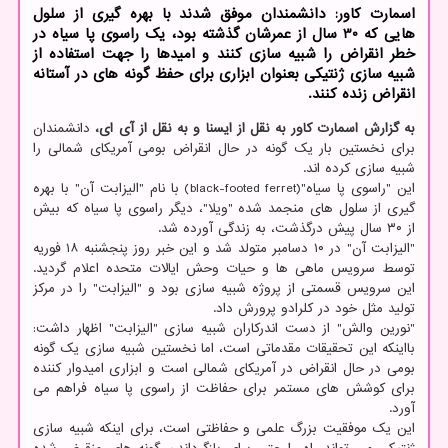
اسمارت کاور: دانشمندان موفق شدند با بهره گیری از سلول
هایی که 30 سال از عمرشان گذشته بود، یک راسوی پا سیاه در
خطر انقراض را شبیه سازی کنند و امیدها را جهت استفاده از
شبیه سازی ژنتیکی بعنوان ابزاری برای حفظ گونه های در آستانه
انقراض زنده کنند.
به گزارش اسمارت کاور به نقل از ایسنا و به نقل از آی ای،
دانشمندان
برای نخستین بار یک گونه در حال انقراض بومی آمریکای شمالی را
شبیه سازی کرده اند.
این "راسوی پا سیاه"(black-footed ferret) با نام "الیزابت آن" با بهره
گیری از سلول های منجمد شده "ویلا"، دیگر راسوی پا سیاه که بیش
از ۳۰ سال پیش درگذشت، به زندگی آورده شد.
"الیزابت آن" در ۱۰ دسامبر متولد شد و این خبر روز پنجشنبه ۱۸ فوریه
توسط سرویس ماهی ها و حیات وحش ایالات متحده اعلام گردید.
این سرویس قسمتی از پروژه شبیه سازی بود و "الیزابت" را در مرکز
تولید مثل خود در کلرادو پرورش داد.
"نورین والش" از دست اندرکاران شبیه سازی "الیزابت" اظهار داشت:
بااینکه این تحقیقات مقدماتی است، اما نخستین شبیه سازی یک گونه
بومی در حال انقراض در آمریکای شمالی است و ابزاری امیدوار کننده
برای کوشش های مستمر برای حفاظت از راسوی پا سیاه فراهم می
آورد.
این یک موفقیت بزرگ علمی و حفاظتی است، برای اینکه شبیه سازی