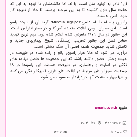
آن" قادر به تولید مثل است یا نه. اما دانشمندان با توجه به این که
هفت سال طول کشیده تا به این مرحله برسند، تا حالا از نتیجه کار
خود راضی هستند.
راسوی پاسیاه با نام علمی"Mustela nigripes" گونه ای از سرده راسو
است. این حیوان بومی ایالات متحده آمریکا و در خطر انقراض است.
این جانور در سال ۱۹۷۹ منقرض شده اعلام شده بود. مهم ترین تهدید
مقابل نسل این جانور تخریب زیستگاه، شیوع بیماریهای جدید و
کاهش شدید جمعیت طعمه اصلی آن سگ دشتی است.
برآورد می شود که حالا هزار راسوی بالغ و زاده شده در طبیعت در
حیات وحش حضور داشته باشند که این جمعیت ها حاصل برنامه های
تکثیر در اسارت و رهاسازی در طبیعت هستند. این راسوها در ۱۸
جمعیت مجزا و غیر مرتبط در ایالت های غربی آمریکا زندگی می کنند
و تنها چهار جمعیت آنها خودپایدار محسوب می شوند.
منبع:
smartcover.ir
20:31:57
1399/12/02
1647
5
/
0.0