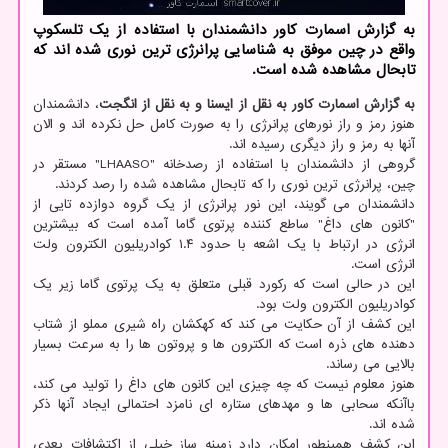
به گزارش اسمارت کاور دانشمندان با استفاده از یک تلسکوپ
واقع در چین موفق به شناسایی پرانرژی ترین نوری شده اند که
تابحال مشاهده شده است.
به گزارش اسمارت کاور به نقل از ایسنا و به نقل از انگجت
، دانشمندان
هنوز رمز و راز نورهای پرانرژی را به صورت کامل حل نکرده اند و الان
آنها به رمز و راز دیگری رسیده اند.
گروهی از دانشمندان با استفاده از رصدخانه "LHAASO" مستقر در
چین، پرانرژی ترین نوری را که تابحال مشاهده شده را رصد کردند.
دانشمندان می گویند، این نور پرانرژی از یک گروه دوازده تایی از
"کانون های داغ" ساطع کننده پرتوی گاما آمده است که بیشترین
انرژی در ارتباط با یک اشعه با حدود ۱.۴ کوادریلیون الکترون ولت
انرژی است.
این در حالی است که رکورد قبلی متعلق به یک پرتوی گاما زیر یک
کوادریلیون الکترون ولت بود.
این کشف از آن حکایت می کند که کهکشان راه شیری مملو از شتاب
دهنده های ذره است که الکترون ها و پروتون ها را به سرعت بسیار
بالایی می رساند.
هنوز معلوم نیست که چه چیزی این کانون های داغ را تولید می کند،
باآنکه سحابی ها و مهدهای ستاره ای نامزد احتمالی ایجاد آنها ذکر
شده اند.
این کشف همینطور امکان دارد زمینه ساز خیلی از اکتشافات بعدی