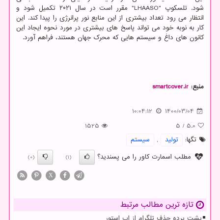
شود. تلسکوپ "LHAASO" مقرر است در سال ۲۰۲۱ تکمیل شود و
انتظار می رود تعداد بیشتری از این منابع نور پرانرژی را پیدا کند. این
کار به نوبه خود می تواند پاسخ های بیشتری در مورد نحوه ایجاد این
کانون های داغ و سیستم هایی که محرک جهان هستند، فراهم آورد.
منبع:
smartcover.ir
10:04:12
1400/03/04
1525
5
/
5.0
تگها:
تولید
,
سیستم
مطلب اسمارت کاور را می پسندید؟
(0)
(1)
X
تازه ترین مطالب مرتبط
پشت پرده حذف تلگرام از اپ استور