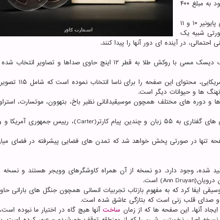
ساتبیز(Sotheby's) به حراج گذاشته خواهد شد و انتظار می رود به مبلغ ۴۰۰
پیش از پرتاب وویجر ۱ و ۲ در دهه ۱۹۷۰، کاوشگرهای فضایی پایونیر ۱۰ و ۱۱
ورتی شبیه یک
حتمالی، در آینده ای دور آنها را پیدا کنند.
ناسا می گوید که پیام وویجر شامل یک صفحه گرامافون، یک دیسک مسی با روکش طلا به قطر ۱۲ اینچ حاوی صداها و تصاویر
کمیته ای به ریاست کارل ساگان(Carl Sagan) اخترشناس آمریکایی، مح
نهنگ ها و حیوانات دیگر است.
 و دوره های مختلف همچون موسیقیدانانی نظیر باخ، بتهوون، موتسارت، استراو
گفتنی ست که علاوه بر این ها، این صفحه حاوی احوالپرسی های گفتاری به ۵۵ زبان و چندین پیام کارتر(Carter)، ر
 اظهار داشت: این صفحه تنها در صورتی پخش خواهد شد که تمدن های فضایی پیشرفته در فضای می
د شده، وجود دارد. دو نسخه از آن همراه کاوشگرهای وویجر هستند و نسخه ب
Ann) است.
وسیقی ایفا کرد که به مفهوم بازتاب تجربیات انسانی همچون جنگل های بارانی حا
 و صدای قلب زنی است که بتازگی عاشق شده است.
یجاد آنها، این صفحه ها که از زمان
ساخت
آنها هیچ گاه در اختیار ما نبوده است
ها نسخه اصلی نخستین شیء را که از «منطقه توقف خورشیدی» عبور کرده است، 