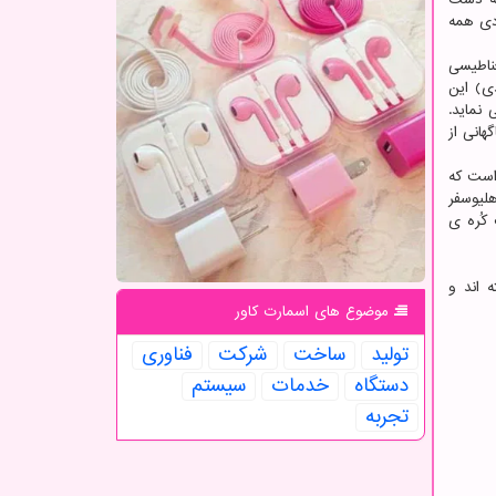
دی همه
ناطیسی
ی) این
نماید.
انی از
ای میانی است که
شکل کلی حباب هلیوسفر
کُره ی
 اند و
موضوع های اسمارت كاور
تولید
ساخت
شركت
فناوری
دستگاه
خدمات
سیستم
تجربه