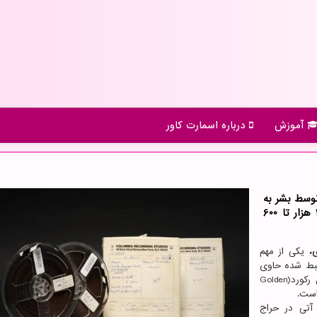
آموزش
درباره اسمارت كاور
توسط بشر به
کیهان به حراج گذاشته می شود و می تواند بین 400 هزار تا 600
ی،
یکی از مهم
بط شده حاوی
نسخه اصلی مشهور یک صفحه گرامافون موسوم به گلدن رکورد(Golden
آتی در حراج