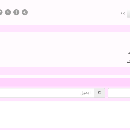
X
(0)
د