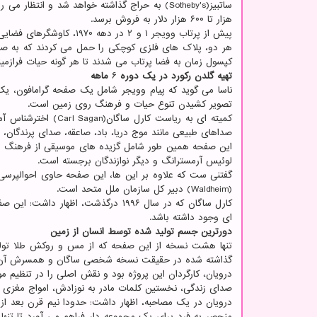
هزار تا ۶۰۰ هزار دلار به فروش برسد.
هر دو، پلاک های فلزی کوچکی را حمل می کردند که به ص
کپسول زمان به فضا پرتاب می شدند تا هر گونه حیات فرازمینی ا
تهیه گلدن رکورد در یک دوره
۶
ماهه
تصویر کشیدن تنوع حیات و فرهنگ روی زمین است.
صداهای طبیعی مانند موج دریا، باد، صاعقه، صدای پرندگان، 
این صفحه همین طور شامل گزیده های موسیقی از فرهنگ ها
لوئیس آرمسترانگ و دیگر نوازندگان برجسته است.
(Waldheim) دبیر کل سازمان ملل متحد است.
کارل ساگان که در سال ۱۹۹۶ درگذشت،
ای وجود داشته باشد.
دورترین جسم تولید شده توسط انسان از زمین
تنها هشت نسخه از این صفحه که از مس و روکش طلا تولی
گذاشته شده در حقیقت نسخه شخصی ساگان و همسرش آن درویان( Druyan
درویان، کارگردان این پروژه بود و نقش اصلی را در تنظیم م
صدای زندگی، نخستین کلمات مادر به نوزادش، امواج مغزی
درویان در یک مصاحبه، اظهار داشت: حدودا نیم قرن بعد از ا
منحصر به فرد برای یک مجموعه دار فراهم می آورد تا تن