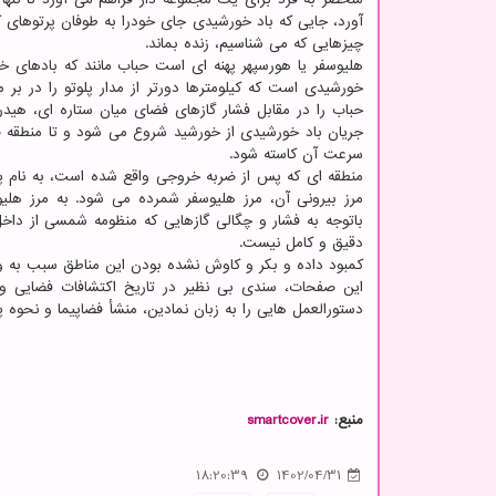
آورد، جایی که باد خورشیدی جای خودرا به طوفان پرتوهای ک
چیزهایی که می شناسیم، زنده بماند.
هلیوسفر یا هورسپهر پهنه ای است حباب مانند که بادهای 
خورشیدی است که کیلومترها دورتر از مدار پلوتو را در بر
حباب را در مقابل فشار گازهای فضای میان ستاره ای، هی
جریان باد خورشیدی از خورشید شروع می شود و تا منطقه ض
سرعت آن کاسته شود.
باتوجه به فشار و چگالی گازهایی که منظومه شمسی از داخ
دقیق و کامل نیست.
کمبود داده و بکر و کاوش نشده بودن این مناطق سبب به و
این صفحات، سندی بی نظیر در تاریخ اکتشافات فضایی و 
دستورالعمل هایی را به زبان نمادین، منشأ فضاپیما و نح
منبع:
smartcover.ir
18:20:39
1402/04/31