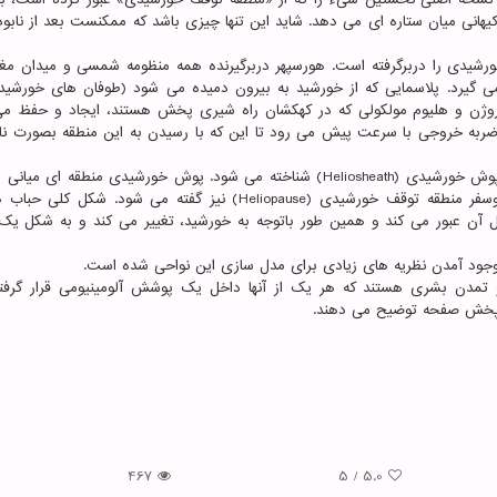
یهانی میان ستاره ای می دهد. شاید این تنها چیزی باشد که ممکنست بعد از نابو
خورشیدی را دربرگرفته است. هورسپهر دربرگیرنده همه منظومه شمسی و میدان مغ
 می گیرد. پلاسمایی که از خورشید به بیرون دمیده می شود (طوفان های خورشید
دروژن و هلیوم مولکولی که در کهکشان راه شیری پخش هستند، ایجاد و حفظ می 
ربه خروجی با سرعت پیش می رود تا این که با رسیدن به این منطقه بصورت ناگه
منطقه ای که پس از ضربه خروجی واقع شده است، به نام پوش خورشیدی (Heliosheath) شناخته می شود. پوش خورشیدی منطقه 
مرز بیرونی آن، مرز هلیوسفر شمرده می شود. به مرز هلیوسفر منطقه توقف خورشیدی (Heliopause) نیز گفته می شود. 
ل آن عبور می کند و همین طور باتوجه به خورشید، تغییر می کند و به شکل یک 
جود آمدن نظریه های زیادی برای مدل سازی این نواحی شده است.
تمدن بشری هستند که هر یک از آنها داخل یک پوشش آلومینیومی قرار گرفته
وه پخش صفحه توضیح می دهند.
467
5
/
5.0